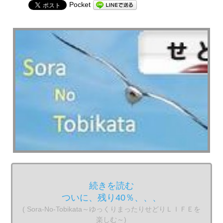
Pocket
続きを読む
ついに、残り40％、、、
( Sora-No-Tobikata～ゆっくりまったりせどりＬＩＦＥを
楽しむ～)