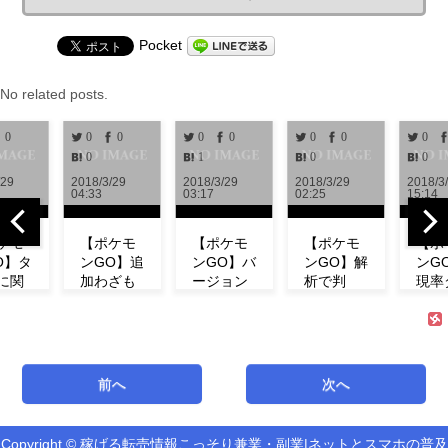
Pocket
No related posts.
0
0
0
0
0
0
0
0
0
1
0
0
2018/3/29
2018/3/29
2018/3/29
2018/3/28
04:33
03:17
02:25
15:14
【ポケモ
【ポケモ
【ポケモ
【ポケモ
ンGO】追
ンGO】バ
ンGO】解
ンGO】出
加わざも
ージョン
析で判
現率ダウ
判明！ミ
0.972解
明！！リ
ン！？イ
ュウの特
析！！リ
サーチで
ベント中
徴やわざ
サーチや
発生する
にフシギ
構成など
ミュウの
タスク＆
ダネが出
紹介！
情報が追
報酬一覧
現しな
前へ
次へ
【リサー
加！！
まとめ
い！【コ
チ】
【アップ
【海外情
ミュニテ
デート】
報】
ィデイ】
Copyright © 稼げる転売情報こっそり兼業・副業|ネットとスマホの普及
新機能「リ