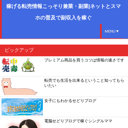
稼げる転売情報こっそり兼業・副業|ネットとスマ
ホの普及で副収入を稼ぐ
MENU▼
ピックアップ
プレミアム商品を買うコツは情報の速さです
転売でも生活を出来るということ知ってもら
いたい
女子にもわかるせどりブログ
電脳せどりブログで稼ぐシングルママ