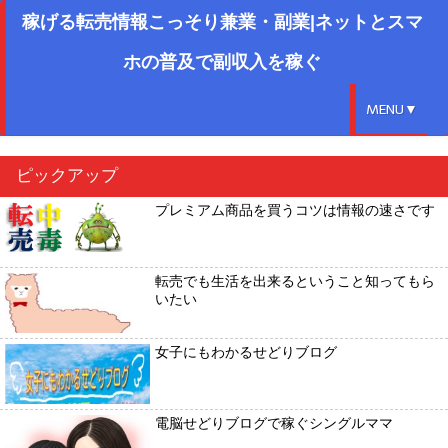
稼げる転売情報こっそり兼業・副業|ネットとスマ
ホの普及で副収入を稼ぐ
MENU▼
ピックアップ
プレミアム商品を買うコツは情報の速さです
転売でも生活を出来るということ知ってもら
いたい
女子にもわかるせどりブログ
電脳せどりブログで稼ぐシングルママ