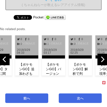
( ちゃんねらーが教えるレアアイテム情報)
Pocket
No related posts.
0
0
0
0
0
0
0
0
0
1
0
0
/29
2018/3/29
2018/3/29
2018/3/29
2018/3
04:33
03:17
02:25
15:14
ケモ
【ポケモ
【ポケモ
【ポケモ
【ポ
O】タ
ンGO】追
ンGO】バ
ンGO】解
ンG
に関
加わざも
ージョン
析で判
現率
新情
判明！ミ
0.972解
明！！リ
ン！
！リ
ュウの特
析！！リ
サーチで
ベン
チの
徴やわざ
サーチや
発生する
にフ
コン
構成など
ミュウの
タスク＆
ダネ
ト等
紹介！
情報が追
報酬一覧
現し
前へ
次へ
式が
【リサー
加！！
まとめ
い！
！
チ】
【アップ
【海外情
ミュ