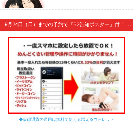
9月24日（日）までの予約で『B2告知ポスター』付！ THE IDOLM@STER PRODUCER MEETING 2017 765PRO ALLSTARS -Fun to the new vision!!- Event Blu-ray PERFECT BOX
◆仮想通貨の運用は無料で使える増えるウォレット