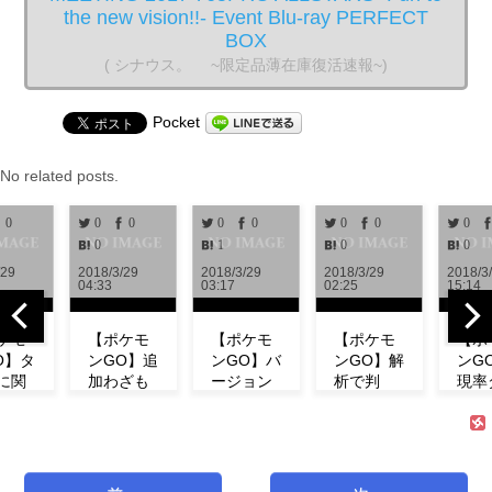
the new vision!!- Event Blu-ray PERFECT
BOX
( シナウス。 ~限定品薄在庫復活速報~)
Pocket
No related posts.
0
0
0
0
0
0
0
0
0
1
0
0
/29
2018/3/29
2018/3/29
2018/3/29
2018/3
04:33
03:17
02:25
15:14
ケモ
【ポケモ
【ポケモ
【ポケモ
【ポ
O】タ
ンGO】追
ンGO】バ
ンGO】解
ンG
に関
加わざも
ージョン
析で判
現率
新情
判明！ミ
0.972解
明！！リ
ン！
！リ
ュウの特
析！！リ
サーチで
ベン
チの
徴やわざ
サーチや
発生する
にフ
コン
構成など
ミュウの
タスク＆
ダネ
ト等
紹介！
情報が追
報酬一覧
現し