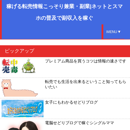
稼げる転売情報こっそり兼業・副業|ネットとスマ
ホの普及で副収入を稼ぐ
MENU▼
ピックアップ
プレミアム商品を買うコツは情報の速さです
転売でも生活を出来るということ知ってもら
いたい
女子にもわかるせどりブログ
電脳せどりブログで稼ぐシングルママ