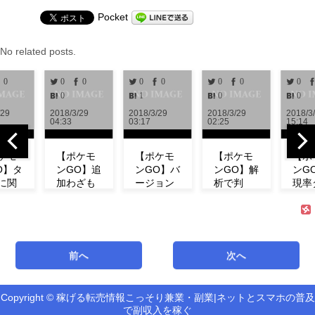
Pocket
No related posts.
0
0
0
0
0
0
0
0
0
1
0
0
/29
2018/3/29
2018/3/29
2018/3/29
2018/3
04:33
03:17
02:25
15:14
ケモ
【ポケモ
【ポケモ
【ポケモ
【ポ
O】タ
ンGO】追
ンGO】バ
ンGO】解
ンG
に関
加わざも
ージョン
析で判
現率
新情
判明！ミ
0.972解
明！！リ
ン！
！リ
ュウの特
析！！リ
サーチで
ベン
チの
徴やわざ
サーチや
発生する
にフ
コン
構成など
ミュウの
タスク＆
ダネ
ト等
紹介！
情報が追
報酬一覧
現し
前へ
次へ
式が
【リサー
加！！
まとめ
い！
！
チ】
【アップ
【海外情
ミュ
機
デート】
報】
ィデ
Copyright © 稼げる転売情報こっそり兼業・副業|ネットとスマホの普及
新機能「リ
で副収入を稼ぐ
サーチ」の
最新バージ
海外での解
第3