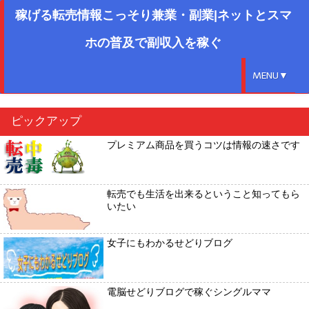
稼げる転売情報こっそり兼業・副業|ネットとスマ
ホの普及で副収入を稼ぐ
MENU▼
ピックアップ
プレミアム商品を買うコツは情報の速さです
転売でも生活を出来るということ知ってもら
いたい
女子にもわかるせどりブログ
電脳せどりブログで稼ぐシングルママ