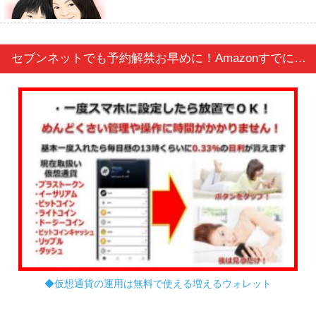
セブンネットでも予約解禁お早めに！Amazonすでにプレ値に・・・PS4 ソードアート・オンライン フェイタル・バレット 初回限定生産版
◆仮想通貨の運用は無料で使える増えるウォレット