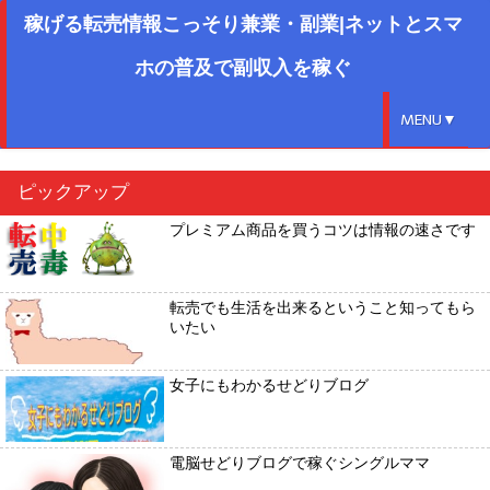
稼げる転売情報こっそり兼業・副業|ネットとスマ
ホの普及で副収入を稼ぐ
MENU▼
ピックアップ
プレミアム商品を買うコツは情報の速さです
転売でも生活を出来るということ知ってもら
いたい
女子にもわかるせどりブログ
電脳せどりブログで稼ぐシングルママ