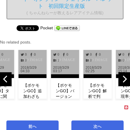
ト 初回限定生産版
( ちゃんねらーが教えるレアアイテム情報)
Pocket
No related posts.
0
0
0
0
0
0
0
0
0
1
0
0
9
2018/3/29
2018/3/29
2018/3/29
2018/3/2
04:33
03:17
02:25
15:14
ケモ
【ポケモ
【ポケモ
【ポケモ
【ポ
】タ
ンGO】追
ンGO】バ
ンGO】解
ンGO
に関
加わざも
ージョン
析で判
現率
新情
判明！ミ
0.972解
明！！リ
ン！
！リ
ュウの特
析！！リ
サーチで
ベン
チの
徴やわざ
サーチや
発生する
にフ
コン
構成など
ミュウの
タスク＆
ダネ
ト等
紹介！
情報が追
報酬一覧
現し
前へ
次へ
式が
【リサー
加！！
まとめ
い！