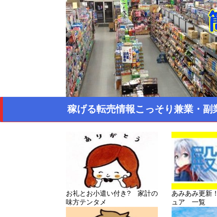
稼げる転売情報こっそり兼業・副
お礼とお小遣い付き? 家計の
あみあみ更新
味方テンタメ
ュア 一覧