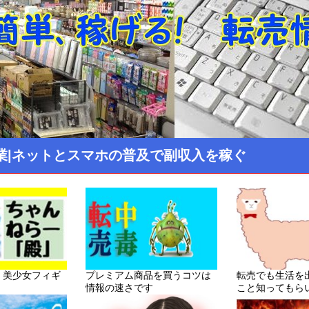
業|ネットとスマホの普及で副収入を稼ぐ
！美少女フィギ
プレミアム商品を買うコツは
転売でも生活を
情報の速さです
こと知ってもら