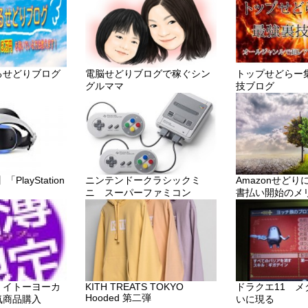
るせどりブログ
電脳せどりブログで稼ぐシン
トップせどらー
グルママ
技ブログ
layStation
ニンテンドークラシックミ
Amazonせど
ニ スーパーファミコン
書払い開始のメ
・イトーヨーカ
KITH TREATS TOKYO
ドラクエ11 
Hooded 第二弾
気商品購入
いに現る