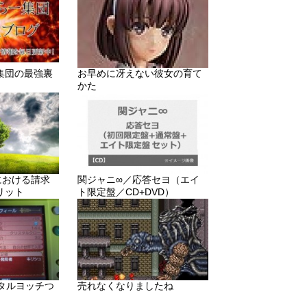
集団の最強裏
お早めに冴えない彼女の育て
かた
りにおける請求
関ジャニ∞／応答セヨ（エイ
リット
ト限定盤／CD+DVD）
メタルヨッチつ
売れなくなりましたね