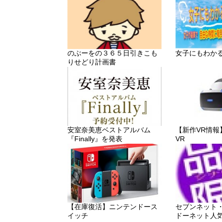
のぶーをの３６５日引きこも
女子にもわか
りせどり計画書
安室奈美恵ベストアルバム
【新作VR情報】「P
『Finally』を発表
VR
【在庫復活】ニンテンドース
セブンネット
イッチ
ドーネット人