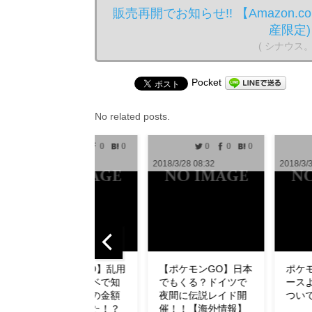
販売再開でお知らせ!! 【Amazon
産限定) [S
( シナウス
Pocket
No related posts.
0
0
0
0
0
1
2018/3/28 08:32
2018/3/30 10:00
2018
【ポケモンGO】日本
ポケモンGO攻略ニュ
【
でもくる？ドイツで
ースより無断転用に
ュ
夜間に伝説レイド開
ついてお知らせ
了
催！！【海外情報】
ダ