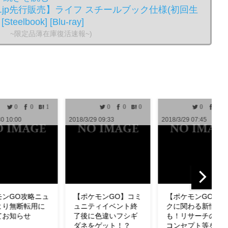
.co.jp先行販売】ライフ スチールブック仕様(初回生
teelbook] [Blu-ray]
。 ~限定品薄在庫復活速報~)
0
0
0
0
0
0
0
/3/29 09:33
2018/3/29 07:45
2018/3/29 04:33
ポケモンGO】コミ
【ポケモンGO】タス
【ポケモンGO
ニティイベント終
クに関わる新情報
わざも判明！ミ
後に色違いフシギ
も！リサーチの設計
の特徴やわざ構
ネをゲット！？
コンセプト等を公式
ど紹介！【リサ