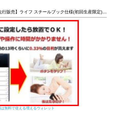
販売再開でお知らせ!! 【Amazon.co.jp先行販売】ライフ スチールブック仕様(初回生産限定) [Steelbook] [Blu-ray]
用は無料で使える増えるウォレット