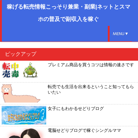
稼げる転売情報こっそり兼業・副業|ネットとスマ
ホの普及で副収入を稼ぐ
MENU▼
ピックアップ
プレミアム商品を買うコツは情報の速さです
転売でも生活を出来るということ知ってもら
いたい
女子にもわかるせどりブログ
電脳せどりブログで稼ぐシングルママ