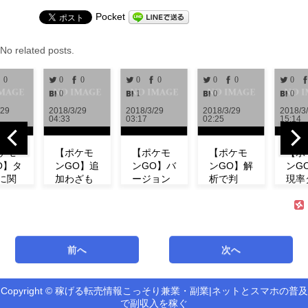
Pocket
No related posts.
0
0
0
0
0
0
0
0
0
1
0
0
/29
2018/3/29
2018/3/29
2018/3/29
2018/3
04:33
03:17
02:25
15:14
ケモ
【ポケモ
【ポケモ
【ポケモ
【ポ
O】タ
ンGO】追
ンGO】バ
ンGO】解
ンG
に関
加わざも
ージョン
析で判
現率
新情
判明！ミ
0.972解
明！！リ
ン！
！リ
ュウの特
析！！リ
サーチで
ベン
チの
徴やわざ
サーチや
発生する
にフ
コン
構成など
ミュウの
タスク＆
ダネ
ト等
紹介！
情報が追
報酬一覧
現し
前へ
次へ
式が
【リサー
加！！
まとめ
い！
！
チ】
【アップ
【海外情
ミュ
機
デート】
報】
ィデ
Copyright © 稼げる転売情報こっそり兼業・副業|ネットとスマホの普及
新機能「リ
で副収入を稼ぐ
サーチ」の
最新バージ
海外での解
第3