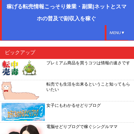
稼げる転売情報こっそり兼業・副業|ネットとスマ
ホの普及で副収入を稼ぐ
MENU▼
ピックアップ
プレミアム商品を買うコツは情報の速さです
転売でも生活を出来るということ知ってもら
いたい
女子にもわかるせどりブログ
電脳せどりブログで稼ぐシングルママ