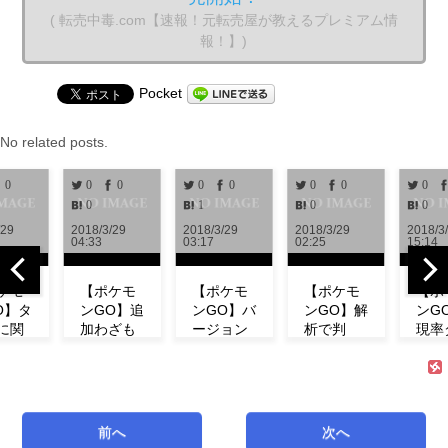
( 転売中毒.com【速報！元転売屋が教えるプレミアム情
報！】)
Pocket
No related posts.
0
0
0
0
0
0
0
0
0
1
0
0
2018/3/29
2018/3/29
2018/3/29
2018/3/28
04:33
03:17
02:25
15:14
【ポケモ
【ポケモ
【ポケモ
【ポケモ
ンGO】追
ンGO】バ
ンGO】解
ンGO】出
加わざも
ージョン
析で判
現率ダウ
判明！ミ
0.972解
明！！リ
ン！？イ
ュウの特
析！！リ
サーチで
ベント中
徴やわざ
サーチや
発生する
にフシギ
構成など
ミュウの
タスク＆
ダネが出
紹介！
情報が追
報酬一覧
現しな
前へ
次へ
【リサー
加！！
まとめ
い！【コ