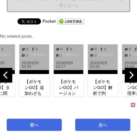
楽しむ～)
Pocket
No related posts.
0
0
0
0
0
0
0
0
0
1
0
0
2018/3/29
2018/3/29
2018/3/29
2018/3/28
04:33
03:17
02:25
15:14
【ポケモ
【ポケモ
【ポケモ
【ポケモ
ンGO】追
ンGO】バ
ンGO】解
ンGO】出
加わざも
ージョン
析で判
現率ダウ
判明！ミ
0.972解
明！！リ
ン！？イ
ュウの特
析！！リ
サーチで
ベント中
徴やわざ
サーチや
発生する
にフシギ
構成など
ミュウの
タスク＆
ダネが出
紹介！
情報が追
報酬一覧
現しな
前へ
次へ
【リサー
加！！
まとめ
い！【コ
チ】
【アップ
【海外情
ミュニテ