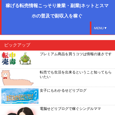
稼げる転売情報こっそり兼業・副業|ネットとスマ
ホの普及で副収入を稼ぐ
MENU▼
ピックアップ
プレミアム商品を買うコツは情報の速さです
転売でも生活を出来るということ知ってもら
いたい
女子にもわかるせどりブログ
電脳せどりブログで稼ぐシングルママ