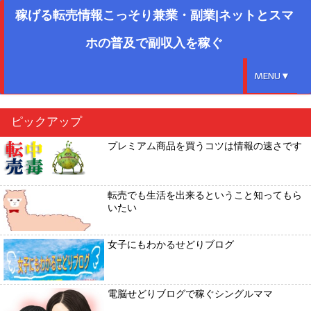
稼げる転売情報こっそり兼業・副業|ネットとスマ
ホの普及で副収入を稼ぐ
MENU▼
ピックアップ
プレミアム商品を買うコツは情報の速さです
転売でも生活を出来るということ知ってもら
いたい
女子にもわかるせどりブログ
電脳せどりブログで稼ぐシングルママ