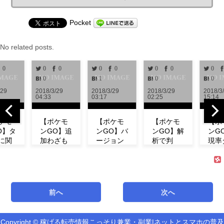
Pocket
No related posts.
0
0
0
0
0
0
0
0
0
1
0
0
2018/3/29
2018/3/29
2018/3/29
2018/3/28
04:33
03:17
02:25
15:14
モ
【ポケモ
【ポケモ
【ポケモ
【ポケ
タ
ンGO】追
ンGO】バ
ンGO】解
ンGO】
関
加わざも
ージョン
析で判
現率ダ
情
判明！ミ
0.972解
明！！リ
ン！？
リ
ュウの特
析！！リ
サーチで
ベント
の
徴やわざ
サーチや
発生する
にフシ
ン
構成など
ミュウの
タスク＆
ダネが
等
紹介！
情報が追
報酬一覧
現しな
前へ
次へ
が
【リサー
加！！
まとめ
い！【
チ】
【アップ
【海外情
ミュニ
デート】
報】
ィデイ
Copyright © 稼げる転売情報こっそり兼業・副業|ネットとスマホの普及
新機能「リ