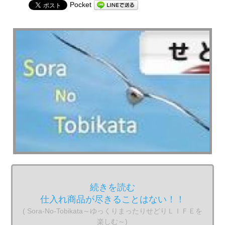
Pocket
続きを読む
仕入れ商品が尽きることはない！！
( Sora-No-Tobikata～ゆっくりまったりせどりＬＩＦＥを
楽しむ～)