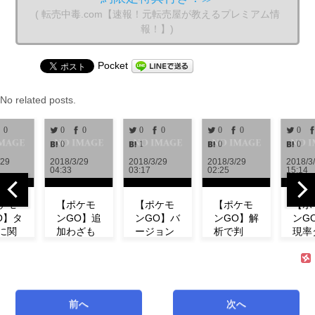
( 転売中毒.com【速報！元転売屋が教えるプレミアム情
報！】)
Pocket
No related posts.
0
0
0
0
0
0
0
0
0
1
0
0
/29
2018/3/29
2018/3/29
2018/3/29
2018/3
04:33
03:17
02:25
15:14
ケモ
【ポケモ
【ポケモ
【ポケモ
【ポ
O】タ
ンGO】追
ンGO】バ
ンGO】解
ンG
に関
加わざも
ージョン
析で判
現率
新情
判明！ミ
0.972解
明！！リ
ン！
！リ
ュウの特
析！！リ
サーチで
ベン
チの
徴やわざ
サーチや
発生する
にフ
コン
構成など
ミュウの
タスク＆
ダネ
ト等
紹介！
情報が追
報酬一覧
現し
前へ
次へ
式が
【リサー
加！！
まとめ
い！