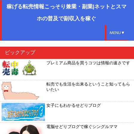
稼げる転売情報こっそり兼業・副業|ネットとスマ
ホの普及で副収入を稼ぐ
MENU▼
ピックアップ
プレミアム商品を買うコツは情報の速さです
転売でも生活を出来るということ知ってもら
いたい
女子にもわかるせどりブログ
電脳せどりブログで稼ぐシングルママ