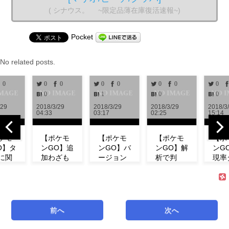
( シナウス。 ~限定品薄在庫復活速報~)
Pocket
No related posts.
0
0
0
0
0
0
0
0
0
1
0
0
2018/3/29
2018/3/29
2018/3/29
2018/3/28
04:33
03:17
02:25
15:14
【ポケモ
【ポケモ
【ポケモ
【ポケモ
タ
ンGO】追
ンGO】バ
ンGO】解
ンGO】
加わざも
ージョン
析で判
現率ダウ
判明！ミ
0.972解
明！！リ
ン！？イ
ュウの特
析！！リ
サーチで
ベント中
徴やわざ
サーチや
発生する
にフシギ
構成など
ミュウの
タスク＆
ダネが出
紹介！
情報が追
報酬一覧
現しな
前へ
次へ
【リサー
加！！
まとめ
い！【コ
チ】
【アップ
【海外情
ミュニテ