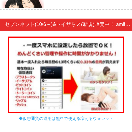
セブンネット(10/6～)&トイザらス(新規)販売中！ amiibo トリプルウェディングセット[マリオ/ピーチ/クッパ]
◆仮想通貨の運用は無料で使える増えるウォレット