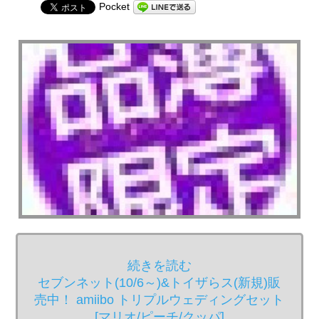
Pocket
続きを読む
セブンネット(10/6～)&トイザらス(新規)販
売中！ amiibo トリプルウェディングセット
[マリオ/ピーチ/クッパ]