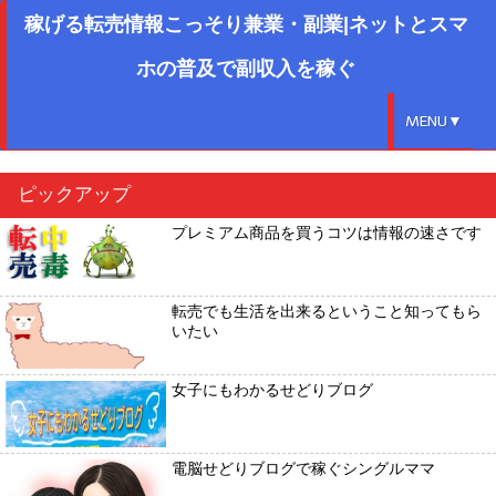
稼げる転売情報こっそり兼業・副業|ネットとスマ
ホの普及で副収入を稼ぐ
MENU▼
ピックアップ
プレミアム商品を買うコツは情報の速さです
転売でも生活を出来るということ知ってもら
いたい
女子にもわかるせどりブログ
電脳せどりブログで稼ぐシングルママ