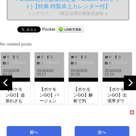
ト)【特典:特製卓上カレンダー付】
( シナウス。 ~限定品薄在庫復活速報~)
Pocket
No related posts.
0
0
0
0
0
0
0
0
1
0
0
0
/3/29
2018/3/29
2018/3/29
2018/3/28
2018
3
03:17
02:25
15:14
13:1
ポケモ
【ポケモ
【ポケモ
【ポケモ
【
GO】追
ンGO】バ
ンGO】解
ンGO】出
ン
わざも
ージョン
析で判
現率ダウ
4
明！ミ
0.972解
明！！リ
ン！？イ
「
ウの特
析！！リ
サーチで
ベント中
プ
やわざ
サーチや
発生する
にフシギ
愛
成など
ミュウの
タスク＆
ダネが出
春
介！
情報が追
報酬一覧
現しな
で
前へ
次へ
リサー
加！！
まとめ
い！【コ
場