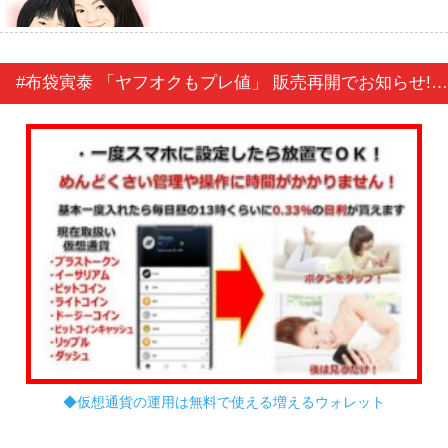
#布袋寅泰 「ヤフオクもプレ値」 販売再開でお知らせ!! 【早期購入特典あり】Paradox(完全数量限定盤 Paradox Boxセット)【特典:特製卓上カレンダー付】
◆仮想通貨の運用は無料で使える増えるウォレット