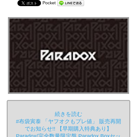
Pocket
続きを読む
#布袋寅泰 「ヤフオクもプレ値」 販売再開
でお知らせ!! 【早期購入特典あり】
Paradox(完全数量限定盤 Paradox Boxセッ