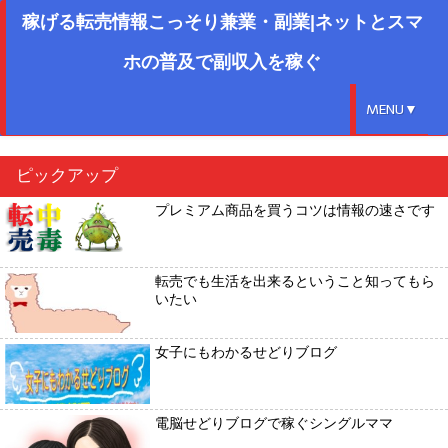
稼げる転売情報こっそり兼業・副業|ネットとスマ
ホの普及で副収入を稼ぐ
MENU▼
ピックアップ
プレミアム商品を買うコツは情報の速さです
転売でも生活を出来るということ知ってもら
いたい
女子にもわかるせどりブログ
電脳せどりブログで稼ぐシングルママ