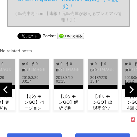
始！
( 転売中毒.com【速報！元転売屋が教えるプレミアム情
報！】)
Pocket
No related posts.
0
0
0
0
0
0
0
0
1
0
0
0
/29
2018/3/29
2018/3/29
2018/3/28
2018/3
03:17
02:25
15:14
13:12
ケモ
【ポケモ
【ポケモ
【ポケモ
【ポ
O】追
ンGO】バ
ンGO】解
ンGO】出
ンG
ざも
ージョン
析で判
現率ダウ
4回
！ミ
0.972解
明！！リ
ン！？イ
「メ
の特
析！！リ
サーチで
ベント中
プ」
わざ
サーチや
発生する
にフシギ
愛ら
など
ミュウの
タスク＆
ダネが出
春カ
！
情報が追
報酬一覧
現しな
で登