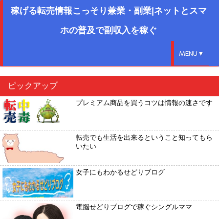
稼げる転売情報こっそり兼業・副業|ネットとスマ
ホの普及で副収入を稼ぐ
MENU▼
ピックアップ
プレミアム商品を買うコツは情報の速さです
転売でも生活を出来るということ知ってもら
いたい
女子にもわかるせどりブログ
電脳せどりブログで稼ぐシングルママ