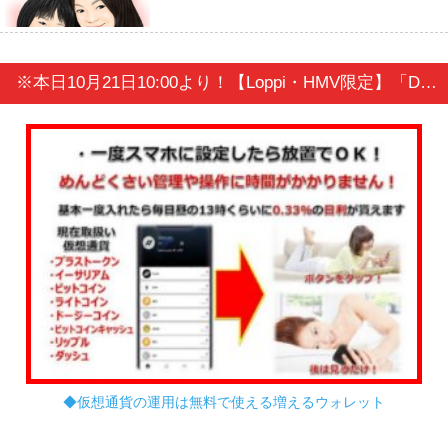
※本日10月21日10:00より！【Loppi・HMV限定】「DREAMS COME TRUE “THE DREAM QUEST” Record Player」予約開始！
◆仮想通貨の運用は無料で使える増えるウォレット