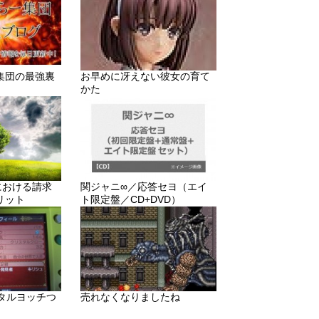
集団の最強裏
お早めに冴えない彼女の育て
かた
りにおける請求
関ジャニ∞／応答セヨ（エイ
リット
ト限定盤／CD+DVD）
メタルヨッチつ
売れなくなりましたね