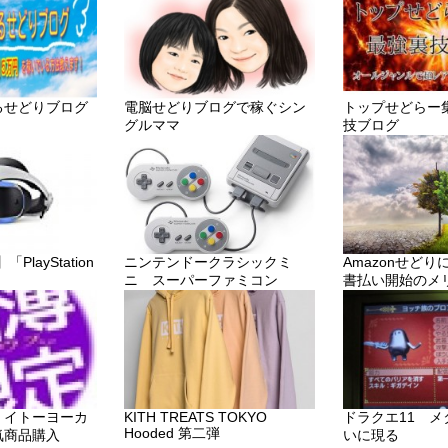
るせどりブログ
電脳せどりブログで稼ぐシン
トップせどらー
グルママ
技ブログ
layStation
ニンテンドークラシックミ
Amazonせど
ニ スーパーファミコン
書払い開始のメ
・イトーヨーカ
KITH TREATS TOKYO
ドラクエ11 
Hooded 第二弾
気商品購入
いに現る