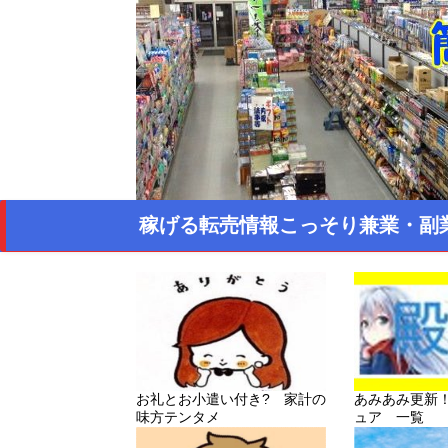
稼げる転売情報こっそり兼業・副
お礼とお小遣い付き? 家計の
あみあみ更新
味方テンタメ
ュア 一覧