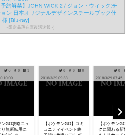
禁】JOHN WICK 2 / ジョン・ウィック:チ
ション 日本オリジナルデザインスチールブック仕
様 [Blu-ray]
。 ~限定品薄在庫復活速報~)
0
0
0
0
0
0
0
/3/29 09:33
2018/3/29 07:45
2018/3/29 04:33
ポケモンGO】コミ
【ポケモンGO】タス
【ポケモンGO
ニティイベント終
クに関わる新情報
わざも判明！ミ