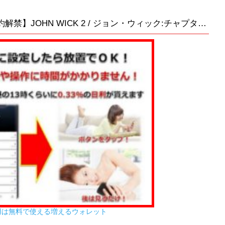
＜数量限定スチールブック仕様＞【予約解禁】JOHN WICK 2 / ジョン・ウィック:チャプター2 コレクターズ・エディション 日本オリジナルデザインスチールブック仕様 [Blu-ray]
用は無料で使える増えるウォレット