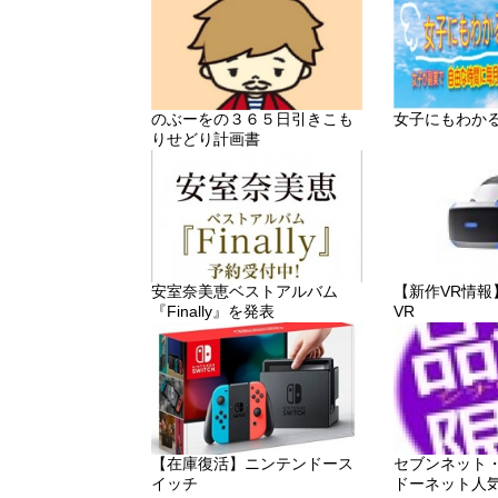
のぶーをの３６５日引きこも
女子にもわか
りせどり計画書
安室奈美恵ベストアルバム
【新作VR情報】「P
『Finally』を発表
VR
【在庫復活】ニンテンドース
セブンネット
イッチ
ドーネット人