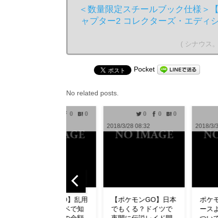
＜数量限定スチールブック仕様＞【予約解
ャプター2 コレクターズ・エディ
( シナウス
Pocket
No related posts.
0
0
0
0
0
1
2018/3/28 08:32
2018/3/30 10:00
2018
【ポケモンGO】日本
ポケモンGO攻略ニュ
【
でもくる？ドイツで
ースより無断転用に
ュ