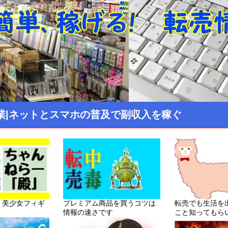
業|ネットとスマホの普及で副収入を稼ぐ
！美少女フィギ
プレミアム商品を買うコツは
転売でも生活を
情報の速さです
こと知ってもら