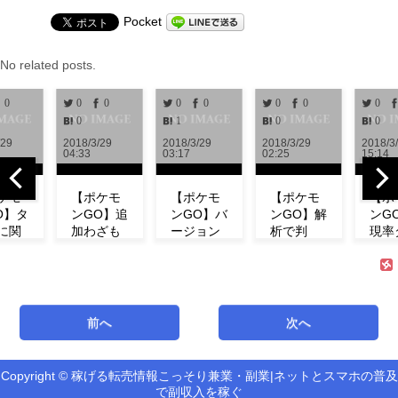
Pocket
No related posts.
0
0
0
0
0
0
0
0
0
1
0
0
/29
2018/3/29
2018/3/29
2018/3/29
2018/3
04:33
03:17
02:25
15:14
ケモ
【ポケモ
【ポケモ
【ポケモ
【ポ
O】タ
ンGO】追
ンGO】バ
ンGO】解
ンG
に関
加わざも
ージョン
析で判
現率
新情
判明！ミ
0.972解
明！！リ
ン！
！リ
ュウの特
析！！リ
サーチで
ベン
チの
徴やわざ
サーチや
発生する
にフ
コン
構成など
ミュウの
タスク＆
ダネ
ト等
紹介！
情報が追
報酬一覧
現し
前へ
次へ
式が
【リサー
加！！
まとめ
い！
！
チ】
【アップ
【海外情
ミュ
機
デート】
報】
ィデ
Copyright © 稼げる転売情報こっそり兼業・副業|ネットとスマホの普及
新機能「リ
で副収入を稼ぐ
サーチ」の
最新バージ
海外での解
第3