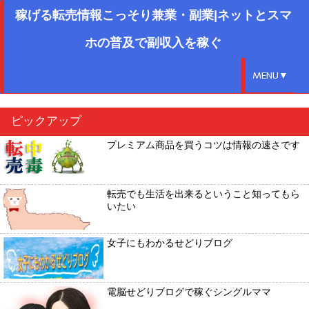
稼げる転売情報こっそり兼業・副業|ネットとスマ
ホの普及で副収入を稼ぐ
MENU▼
ピックアップ
プレミアム商品を買うコツは情報の速さです
転売でも生活を出来るということ知ってもら
いたい
女子にもわかるせどりブログ
電脳せどりブログで稼ぐシングルママ