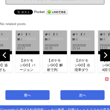
Pocket
No related posts.
0
0
0
0
0
0
0
0
1
0
0
0
/29
2018/3/29
2018/3/29
2018/3/28
2018/3
03:17
02:25
15:14
13:12
ケモ
【ポケモ
【ポケモ
【ポケモ
【ポ
O】追
ンGO】バ
ンGO】解
ンGO】出
ンG
ざも
ージョン
析で判
現率ダウ
4回
！ミ
0.972解
明！！リ
ン！？イ
「メ
の特
析！！リ
サーチで
ベント中
プ」
わざ
サーチや
発生する
にフシギ
愛ら
など
ミュウの
タスク＆
ダネが出
春カ
！
情報が追
報酬一覧
現しな
で登
前へ
次へ
サー
加！！
まとめ
い！【コ
場！
【アップ
【海外情
ミュニテ
【コ
デート】
報】
ィデイ】
ニテ
Copyright © 稼げる転売情報こっそり兼業・副業|ネットとスマホの普及