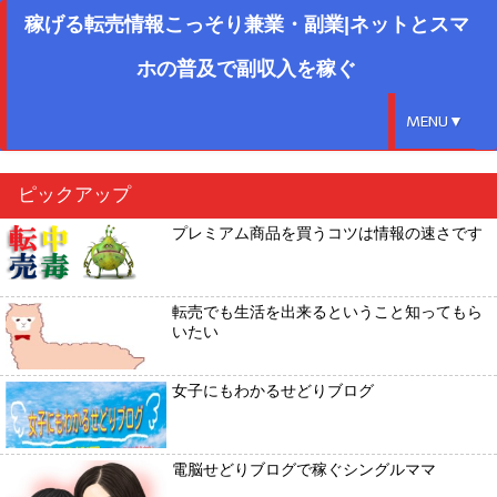
稼げる転売情報こっそり兼業・副業|ネットとスマ
ホの普及で副収入を稼ぐ
MENU▼
ピックアップ
プレミアム商品を買うコツは情報の速さです
転売でも生活を出来るということ知ってもら
いたい
女子にもわかるせどりブログ
電脳せどりブログで稼ぐシングルママ