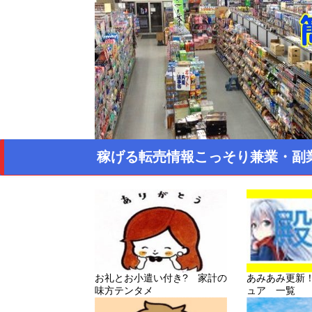
稼げる転売情報こっそり兼業・副
お礼とお小遣い付き? 家計の
あみあみ更新
味方テンタメ
ュア 一覧