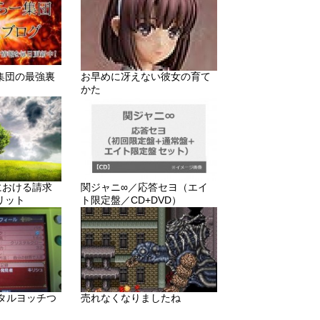
集団の最強裏
お早めに冴えない彼女の育て
かた
りにおける請求
関ジャニ∞／応答セヨ（エイ
リット
ト限定盤／CD+DVD）
メタルヨッチつ
売れなくなりましたね