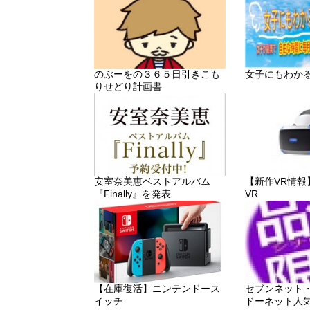
のぶーをの３６５日引きこも
女子にもわか
りせどり計画書
安室奈美恵ベストアルバム
【新作VR情報】「P
『Finally』を発表
VR
【在庫復活】ニンテンドース
セブンネット
イッチ
ドーネット人