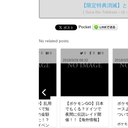
【限定特典消滅】と
( Sora-No-Tobik
Pocket
No related posts.
0
0
0
0
0
1
2018/3/28 08:32
2018/3/30 10:00
2018
【ポケモンGO】日本
ポケモンGO攻略ニュ
【
でもくる？ドイツで
ースより無断転用に
ュ
夜間に伝説レイド開
ついてお知らせ
了
催！！【海外情報】
ダ
ポケモンGO攻略ニュー
【