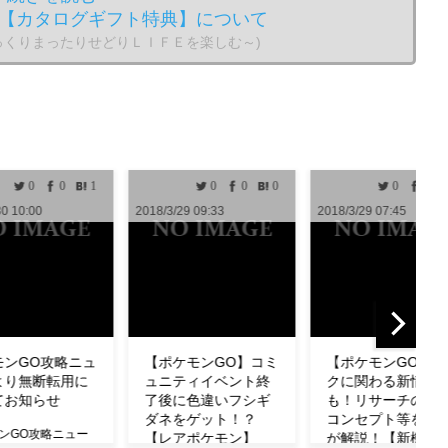
【カタログギフト特典】について
ata～ゆっくりまったりせどりＬＩＦＥを楽しむ～)
0
0
0
0
0
0
0
/3/29 09:33
2018/3/29 07:45
2018/3/29 04:33
ポケモンGO】コミ
【ポケモンGO】タス
【ポケモンGO
ニティイベント終
クに関わる新情報
わざも判明！ミ
後に色違いフシギ
も！リサーチの設計
の特徴やわざ構
ネをゲット！？
コンセプト等を公式
ど紹介！【リサ
レアポケモン】
が解説！【新機能】
チ】