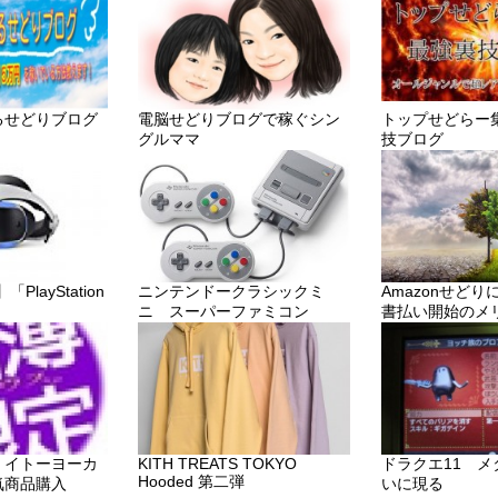
るせどりブログ
電脳せどりブログで稼ぐシン
トップせどらー
グルママ
技ブログ
layStation
ニンテンドークラシックミ
Amazonせど
ニ スーパーファミコン
書払い開始のメ
・イトーヨーカ
KITH TREATS TOKYO
ドラクエ11 
Hooded 第二弾
気商品購入
いに現る