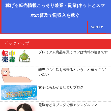
稼げる転売情報こっそり兼業・副業|ネットとスマ
ホの普及で副収入を稼ぐ
MENU▼
ピックアップ
プレミアム商品を買うコツは情報の速さです
転売でも生活を出来るということ知ってもら
いたい
女子にもわかるせどりブログ
電脳せどりブログで稼ぐシングルママ