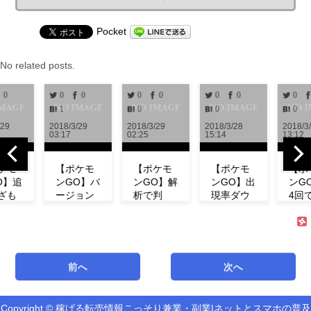
Pocket
No related posts.
0
0
0
0
0
0
0
0
1
0
0
0
/29
2018/3/29
2018/3/29
2018/3/28
2018/3
03:17
02:25
15:14
13:12
ケモ
【ポケモ
【ポケモ
【ポケモ
【ポ
O】追
ンGO】バ
ンGO】解
ンGO】出
ンG
ざも
ージョン
析で判
現率ダウ
4回
！ミ
0.972解
明！！リ
ン！？イ
「メ
の特
析！！リ
サーチで
ベント中
プ」
わざ
サーチや
発生する
にフシギ
愛ら
など
ミュウの
タスク＆
ダネが出
春カ
！
情報が追
報酬一覧
現しな
で登
前へ
次へ
サー
加！！
まとめ
い！【コ
場！
【アップ
【海外情
ミュニテ
【コ
デート】
報】
ィデイ】
ニテ
Copyright © 稼げる転売情報こっそり兼業・副業|ネットとスマホの普及
能「リ