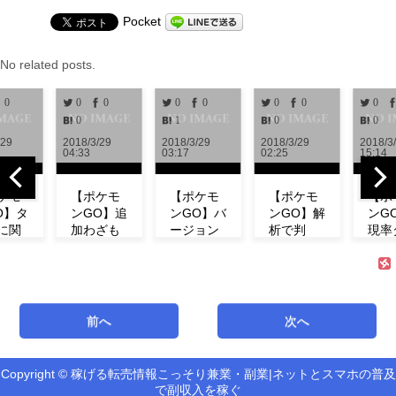
Pocket
No related posts.
0
0
0
0
0
0
0
0
0
1
0
0
/29
2018/3/29
2018/3/29
2018/3/29
2018/3
04:33
03:17
02:25
15:14
ケモ
【ポケモ
【ポケモ
【ポケモ
【ポ
O】タ
ンGO】追
ンGO】バ
ンGO】解
ンG
に関
加わざも
ージョン
析で判
現率
新情
判明！ミ
0.972解
明！！リ
ン！
！リ
ュウの特
析！！リ
サーチで
ベン
チの
徴やわざ
サーチや
発生する
にフ
コン
構成など
ミュウの
タスク＆
ダネ
ト等
紹介！
情報が追
報酬一覧
現し
前へ
次へ
式が
【リサー
加！！
まとめ
い！
！
チ】
【アップ
【海外情
ミュ
機
デート】
報】
ィデ
Copyright © 稼げる転売情報こっそり兼業・副業|ネットとスマホの普及
新機能「リ
で副収入を稼ぐ
サーチ」の
最新バージ
海外での解
第3