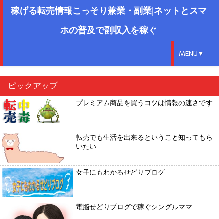
稼げる転売情報こっそり兼業・副業|ネットとスマ
ホの普及で副収入を稼ぐ
MENU▼
ピックアップ
プレミアム商品を買うコツは情報の速さです
転売でも生活を出来るということ知ってもら
いたい
女子にもわかるせどりブログ
電脳せどりブログで稼ぐシングルママ