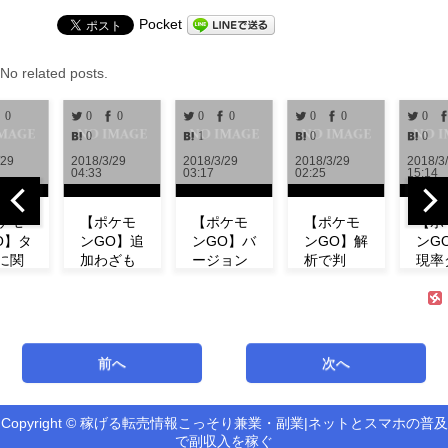
Pocket
No related posts.
0
0
0
0
0
0
0
0
0
1
0
0
/29
2018/3/29
2018/3/29
2018/3/29
2018/3
04:33
03:17
02:25
15:14
ケモ
【ポケモ
【ポケモ
【ポケモ
【ポ
O】タ
ンGO】追
ンGO】バ
ンGO】解
ンG
に関
加わざも
ージョン
析で判
現率
新情
判明！ミ
0.972解
明！！リ
ン！
！リ
ュウの特
析！！リ
サーチで
ベン
チの
徴やわざ
サーチや
発生する
にフ
コン
構成など
ミュウの
タスク＆
ダネ
ト等
紹介！
情報が追
報酬一覧
現し
前へ
次へ
式が
【リサー
加！！
まとめ
い！
！
チ】
【アップ
【海外情
ミュ
機
デート】
報】
ィデ
Copyright © 稼げる転売情報こっそり兼業・副業|ネットとスマホの普及
新機能「リ
で副収入を稼ぐ
サーチ」の
最新バージ
海外での解
第3