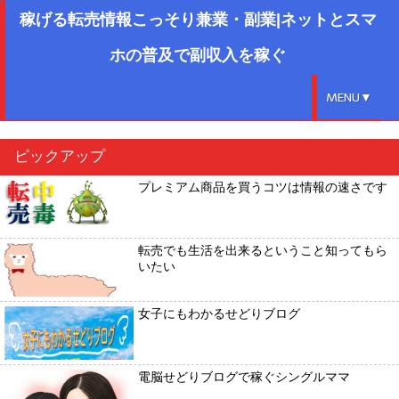
稼げる転売情報こっそり兼業・副業|ネットとスマ
ホの普及で副収入を稼ぐ
MENU▼
ピックアップ
プレミアム商品を買うコツは情報の速さです
転売でも生活を出来るということ知ってもら
いたい
女子にもわかるせどりブログ
電脳せどりブログで稼ぐシングルママ