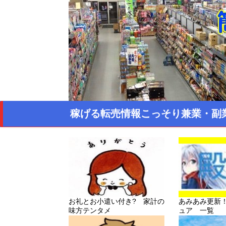
稼げる転売情報こっそり兼業・副
お礼とお小遣い付き? 家計の
あみあみ更新
味方テンタメ
ュア 一覧