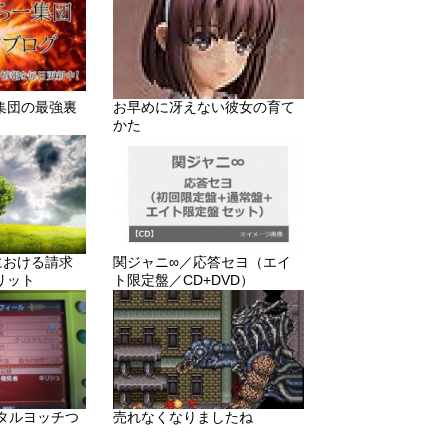
集団の最強裏
お早めに冴えない彼女の育て
かた
りにおける請求
関ジャニ∞／応答セヨ（エイ
リット
ト限定盤／CD+DVD）
メタルヨッチつ
売れなくなりましたね