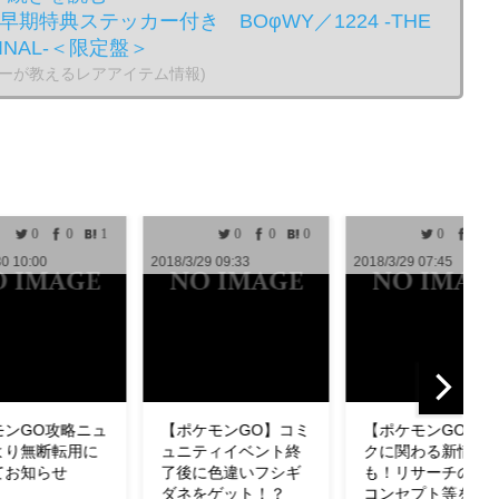
期特典ステッカー付き BOφWY／1224 -THE
GINAL-＜限定盤＞
らーが教えるレアアイテム情報)
0
0
0
0
0
0
0
/3/29 09:33
2018/3/29 07:45
2018/3/29 04:33
ポケモンGO】コミ
【ポケモンGO】タス
【ポケモンGO
ニティイベント終
クに関わる新情報
わざも判明！ミ
後に色違いフシギ
も！リサーチの設計
の特徴やわざ構
ネをゲット！？
コンセプト等を公式
ど紹介！【リサ