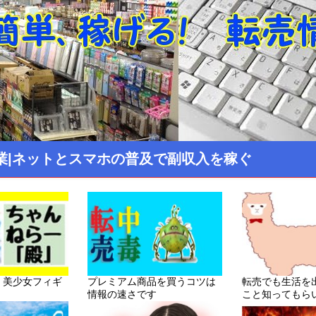
業|ネットとスマホの普及で副収入を稼ぐ
！美少女フィギ
プレミアム商品を買うコツは
転売でも生活を
情報の速さです
こと知ってもら