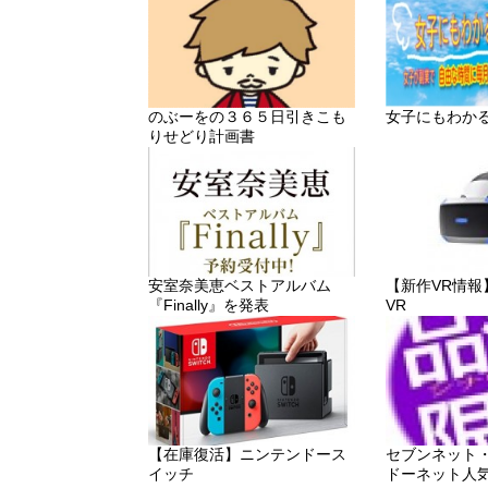
のぶーをの３６５日引きこも
女子にもわか
りせどり計画書
安室奈美恵ベストアルバム
【新作VR情報】「P
『Finally』を発表
VR
【在庫復活】ニンテンドース
セブンネット
イッチ
ドーネット人