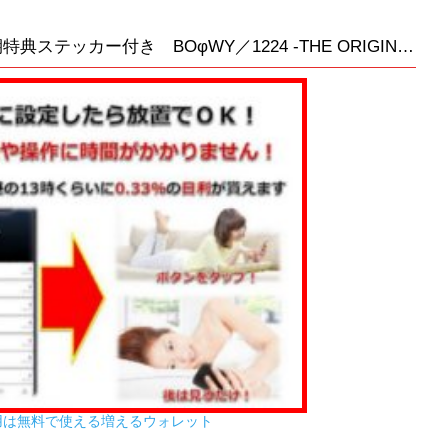
Amazon完売です 他店まだあり 早期特典ステッカー付き BOφWY／1224 -THE ORIGINAL-＜限定盤＞
用は無料で使える増えるウォレット