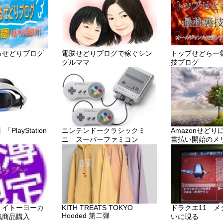
るせどりブログ
電脳せどりブログで稼ぐシン
トップせどらー
グルママ
技ブログ
layStation
ニンテンドークラシックミ
Amazonせど
ニ スーパーファミコン
書払い開始のメ
・イトーヨーカ
KITH TREATS TOKYO
ドラクエ11 
Hooded 第二弾
気商品購入
いに現る