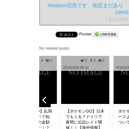
Amazon完売です 他店まだあり 早
ORI
( ちゃんね
Pocket
No related posts.
0
0
0
0
0
1
2018/3/28 08:32
2018/3/30 10:00
2018
【ポケモンGO】日本
ポケモンGO攻略ニュ
【
でもくる？ドイツで
ースより無断転用に
ュ
夜間に伝説レイド開
ついてお知らせ
了
催！！【海外情報】
ダ