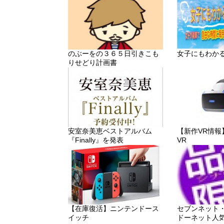
のぶーをの３６５日引きこも
女子にもわか
りせどり計画書
安室奈美恵ベストアルバム
【新作VR情報】「P
『Finally』を発表
VR
【在庫復活】ニンテンドース
セブンネット
イッチ
ドーネット人