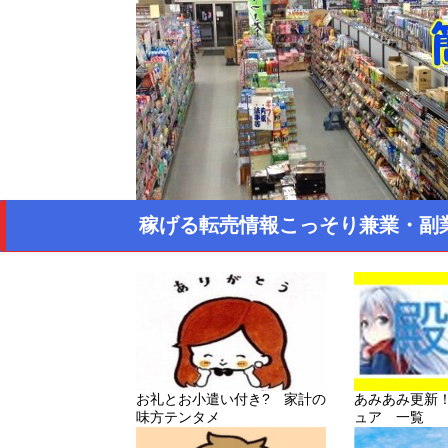
稼げる転売情報こっそり兼業・副
お礼とお小遣い付き? 家計の
あみあみ更新
味方テンタメ
ュア 一覧