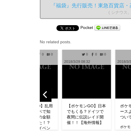
『福袋』先行販売！東急百貨店・
( シナウス
Pocket
No related posts.
0
0
0
0
0
1
2018/3/28 08:32
2018/3/30 10:00
2018
【ポケモンGO】日本
ポケモンGO攻略ニュ
【
でもくる？ドイツで
ースより無断転用に
ュ
夜間に伝説レイド開
ついてお知らせ
了
催！！【海外情報】
ダ
ポケモンGO攻略ニュー
【