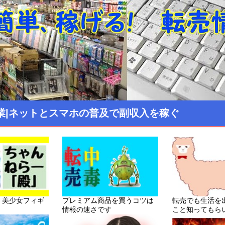
業|ネットとスマホの普及で副収入を稼ぐ
！美少女フィギ
プレミアム商品を買うコツは
転売でも生活を
情報の速さです
こと知ってもら