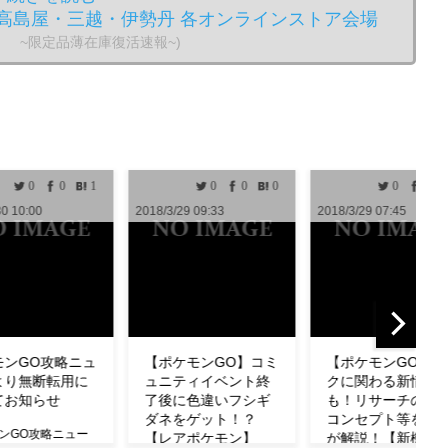
高島屋・三越・伊勢丹 各オンラインストア会場
。 ~限定品薄在庫復活速報~)
0
0
0
0
0
0
0
/3/29 09:33
2018/3/29 07:45
2018/3/29 04:33
ポケモンGO】コミ
【ポケモンGO】タス
【ポケモンGO
ニティイベント終
クに関わる新情報
わざも判明！ミ
後に色違いフシギ
も！リサーチの設計
の特徴やわざ構
ネをゲット！？
コンセプト等を公式
ど紹介！【リサ
レアポケモン】
が解説！【新機能】
チ】