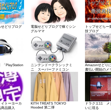
るせどりブログ
電脳せどりブログで稼ぐシン
トップせどらー
グルママ
技ブログ
layStation
ニンテンドークラシックミ
Amazonせど
ニ スーパーファミコン
書払い開始のメ
・イトーヨーカ
KITH TREATS TOKYO
ドラクエ11 
Hooded 第二弾
気商品購入
いに現る