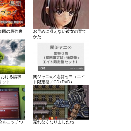
集団の最強裏
お早めに冴えない彼女の育て
かた
りにおける請求
関ジャニ∞／応答セヨ（エイ
リット
ト限定盤／CD+DVD）
メタルヨッチつ
売れなくなりましたね