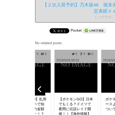
【２次入荷予約】乃木坂46 堀未
定表紙Ｖ
( シナウス
Pocket
No related posts.
0
0
0
0
0
1
2018/3/28 08:32
2018/3/30 10:00
2018
【ポケモンGO】日本
ポケモンGO攻略ニュ
【
でもくる？ドイツで
ースより無断転用に
ュ
夜間に伝説レイド開
ついてお知らせ
了
催！！【海外情報】
ダ