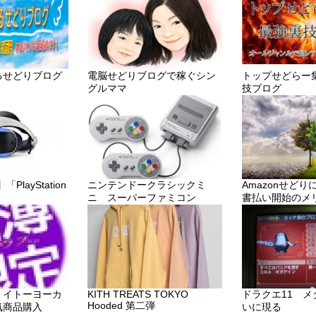
るせどりブログ
電脳せどりブログで稼ぐシン
トップせどらー
グルママ
技ブログ
layStation
ニンテンドークラシックミ
Amazonせど
ニ スーパーファミコン
書払い開始のメ
・イトーヨーカ
KITH TREATS TOKYO
ドラクエ11 
Hooded 第二弾
気商品購入
いに現る