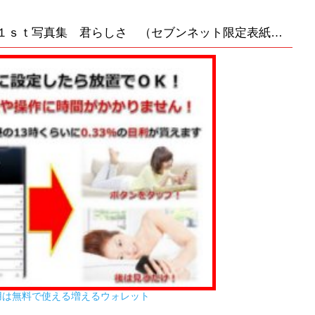
【２次入荷予約】乃木坂46 堀未央奈１ｓｔ写真集 君らしさ （セブンネット限定表紙Ｖｅｒ．）が販売中です！
用は無料で使える増えるウォレット