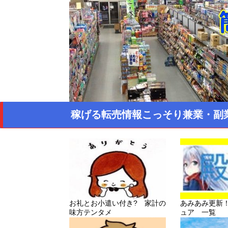
稼げる転売情報こっそり兼業・副
お礼とお小遣い付き? 家計の
あみあみ更新
味方テンタメ
ュア 一覧