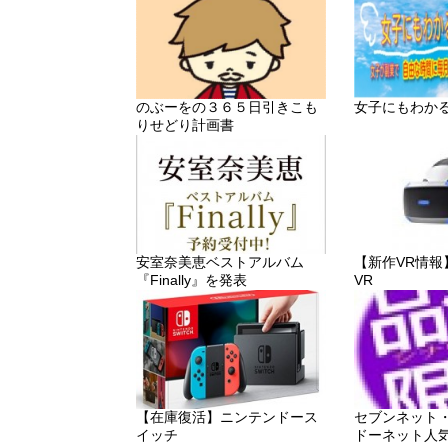
のぶーをの３６５日引きこも
女子にもわか
りせどり計画書
安室奈美恵ベストアルバム
【新作VR情報】「P
『Finally』を発表
VR
【在庫復活】ニンテンドース
セブンネット
イッチ
ドーネット人