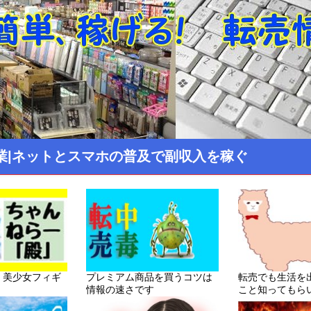
業|ネットとスマホの普及で副収入を稼ぐ
！美少女フィギ
プレミアム商品を買うコツは
転売でも生活を
情報の速さです
こと知ってもら