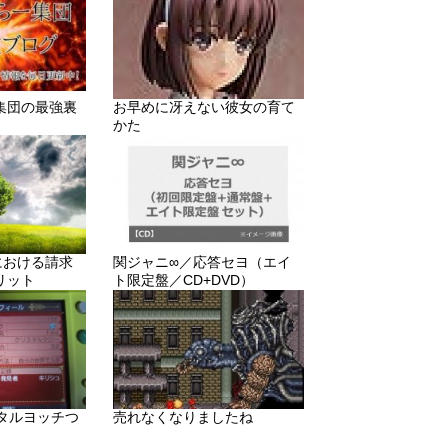
集団の最強裏
お早めに冴えない彼女の育て
かた
りにおける請求
関ジャニ∞／応答セヨ（エイ
リット
ト限定盤／CD+DVD）
メタルヨッチつ
売れなくなりましたね