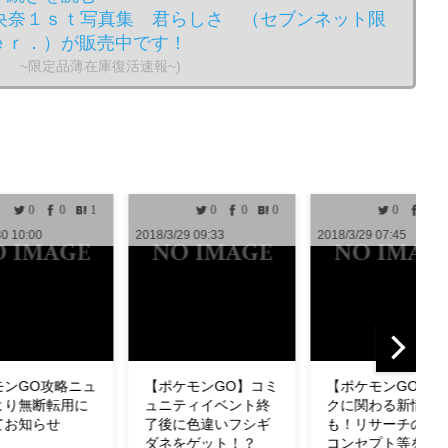
央奈１ｓｔ写真集 君らしさ （セブンネット限
ｅｒ．）が販売中です！
。 ~限定品薄在庫復活速報~)
0
0
0
0
0
0
0
/3/29 09:33
2018/3/29 07:45
2018/3/29 04:33
ポケモンGO】コミ
【ポケモンGO】タス
【ポケモンGO
ニティイベント終
クに関わる新情報
わざも判明！ミ
後に色違いフシギ
も！リサーチの設計
の特徴やわざ構
ネをゲット！？
コンセプト等を公式
ど紹介！【リサ