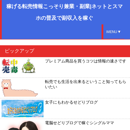
稼げる転売情報こっそり兼業・副業|ネットとスマ
ホの普及で副収入を稼ぐ
MENU▼
ピックアップ
プレミアム商品を買うコツは情報の速さです
転売でも生活を出来るということ知ってもら
いたい
女子にもわかるせどりブログ
電脳せどりブログで稼ぐシングルママ