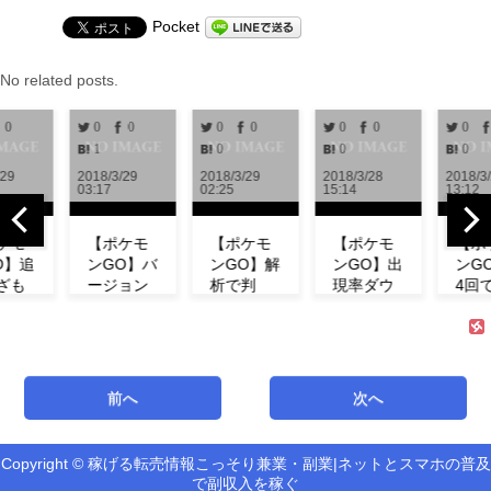
Pocket
No related posts.
0
0
0
0
0
0
0
0
1
0
0
0
/29
2018/3/29
2018/3/29
2018/3/28
2018/3
03:17
02:25
15:14
13:12
ケモ
【ポケモ
【ポケモ
【ポケモ
【ポ
O】追
ンGO】バ
ンGO】解
ンGO】出
ンG
ざも
ージョン
析で判
現率ダウ
4回
！ミ
0.972解
明！！リ
ン！？イ
「メ
の特
析！！リ
サーチで
ベント中
プ」
わざ
サーチや
発生する
にフシギ
愛ら
など
ミュウの
タスク＆
ダネが出
春カ
！
情報が追
報酬一覧
現しな
で登
前へ
次へ
サー
加！！
まとめ
い！【コ
場！
【アップ
【海外情
ミュニテ
【コ
デート】
報】
ィデイ】
ニテ
Copyright © 稼げる転売情報こっそり兼業・副業|ネットとスマホの普及
能「リ
イ】
で副収入を稼ぐ
チ」の
最新バージ
海外での解
第3回コミ