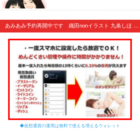
あみあみ予約再開中です 織田nonイラスト 九条しほ 黒髪ver. 1/6 完成品フィギュア (宮沢模型流通限定)
◆仮想通貨の運用は無料で使える増えるウォレット