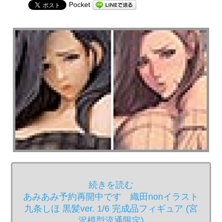
Pocket
続きを読む
あみあみ予約再開中です 織田nonイラスト
九条しほ 黒髪ver. 1/6 完成品フィギュア (宮
沢模型流通限定)