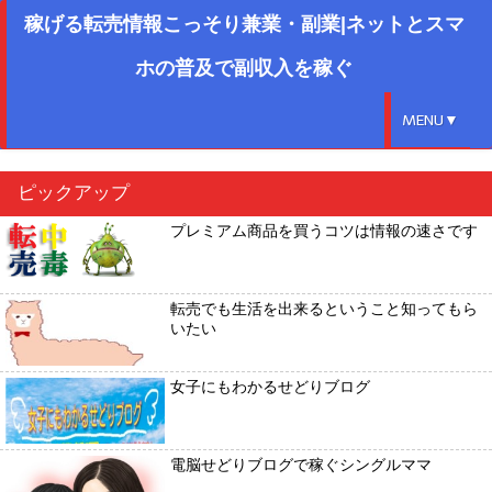
稼げる転売情報こっそり兼業・副業|ネットとスマ
ホの普及で副収入を稼ぐ
MENU▼
ピックアップ
プレミアム商品を買うコツは情報の速さです
転売でも生活を出来るということ知ってもら
いたい
女子にもわかるせどりブログ
電脳せどりブログで稼ぐシングルママ