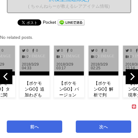
( ちゃんねらーが教えるレアアイテム情報)
Pocket
No related posts.
0
0
0
0
0
0
0
0
0
1
0
0
/29
2018/3/29
2018/3/29
2018/3/29
2018/3
04:33
03:17
02:25
15:14
ケモ
【ポケモ
【ポケモ
【ポケモ
【ポ
O】タ
ンGO】追
ンGO】バ
ンGO】解
ンG
に関
加わざも
ージョン
析で判
現率
新情
判明！ミ
0.972解
明！！リ
ン！
！リ
ュウの特
析！！リ
サーチで
ベン
チの
徴やわざ
サーチや
発生する
にフ
コン
構成など
ミュウの
タスク＆
ダネ
ト等
紹介！
情報が追
報酬一覧
現し
前へ
次へ
式が
【リサー
加！！
まとめ
い！
！
チ】
【アップ
【海外情
ミュ