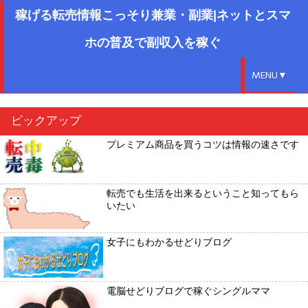
稼げる転売情報こっそり兼業・副業|ネットとスマ
ホの普及で副収入を稼ぐ
MENU▼
ピックアップ
プレミアム商品を買うコツは情報の速さです
転売でも生活を出来るということ知ってもら
いたい
女子にもわかるせどりブログ
電脳せどりブログで稼ぐシングルママ