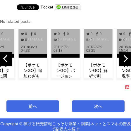
Pocket
No related posts.
0
0
0
0
0
0
0
0
0
1
0
0
/29
2018/3/29
2018/3/29
2018/3/29
2018/3
04:33
03:17
02:25
15:14
ケモ
【ポケモ
【ポケモ
【ポケモ
【ポ
O】タ
ンGO】追
ンGO】バ
ンGO】解
ンG
に関
加わざも
ージョン
析で判
現率
新情
判明！ミ
0.972解
明！！リ
ン！
！リ
ュウの特
析！！リ
サーチで
ベン
チの
徴やわざ
サーチや
発生する
にフ
コン
構成など
ミュウの
タスク＆
ダネ
ト等
紹介！
情報が追
報酬一覧
現し
前へ
次へ
式が
【リサー
加！！
まとめ
い！
！
チ】
【アップ
【海外情
ミュ
機
デート】
報】
ィデ
Copyright © 稼げる転売情報こっそり兼業・副業|ネットとスマホの普及
新機能「リ
で副収入を稼ぐ
サーチ」の
最新バージ
海外での解
第3