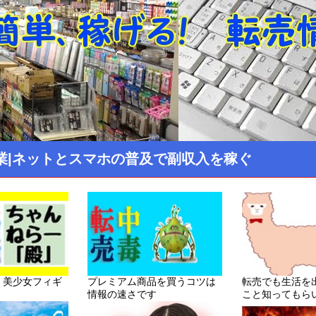
業|ネットとスマホの普及で副収入を稼ぐ
！美少女フィギ
プレミアム商品を買うコツは
転売でも生活を
情報の速さです
こと知ってもら