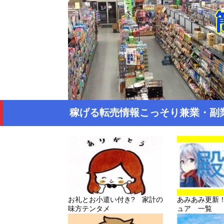
稼げる転売情報こっそり兼業・副
お礼とお小遣い付き? 家計の
あみあみ更新
味方テンタメ
ュア 一覧