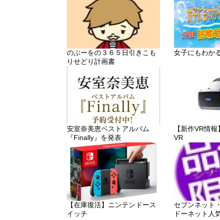
のぶーをの３６５日引きこも
女子にもわか
りせどり計画書
安室奈美恵ベストアルバム
【新作VR情報】「P
『Finally』を発表
VR
【在庫復活】ニンテンドース
セブンネット
イッチ
ドーネット人