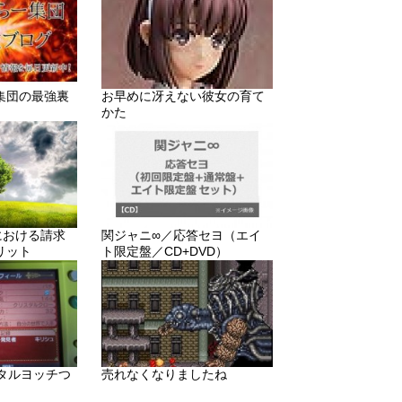
集団の最強裏
お早めに冴えない彼女の育て
かた
りにおける請求
関ジャニ∞／応答セヨ（エイ
リット
ト限定盤／CD+DVD）
メタルヨッチつ
売れなくなりましたね