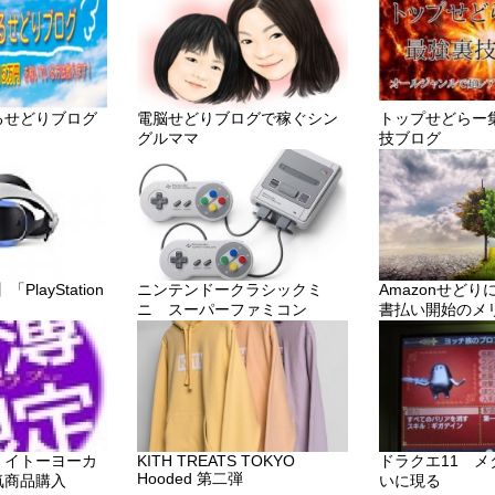
るせどりブログ
電脳せどりブログで稼ぐシン
トップせどらー
グルママ
技ブログ
layStation
ニンテンドークラシックミ
Amazonせど
ニ スーパーファミコン
書払い開始のメ
・イトーヨーカ
KITH TREATS TOKYO
ドラクエ11 
Hooded 第二弾
気商品購入
いに現る