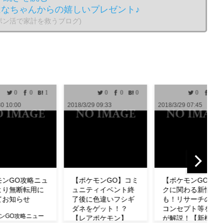
なちゃんからの嬉しいプレゼント♪
のポン活で家計を救うブログ)
0
0
0
0
0
0
0
/3/29 09:33
2018/3/29 07:45
2018/3/29 04:33
ポケモンGO】コミ
【ポケモンGO】タス
【ポケモンGO
ニティイベント終
クに関わる新情報
わざも判明！ミ
後に色違いフシギ
も！リサーチの設計
の特徴やわざ構
ネをゲット！？
コンセプト等を公式
ど紹介！【リサ
レアポケモン】
が解説！【新機能】
チ】