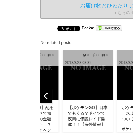
お届け物とひわたりは
( むぅ
Pocket
No related posts.
0
0
0
0
0
1
2018/3/28 08:32
2018/3/30 10:00
2018
【ポケモンGO】日本
ポケモンGO攻略ニュ
【
でもくる？ドイツで
ースより無断転用に
ュ
夜間に伝説レイド開
ついてお知らせ
了
催！！【海外情報】
ダ
ポケモンGO攻略ニュー
【