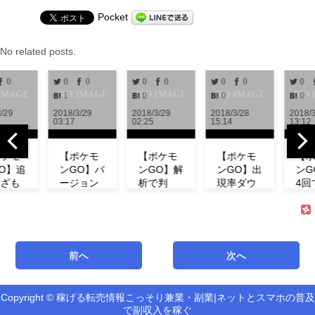
Pocket
No related posts.
0
0
0
0
0
0
0
0
1
0
0
0
/29
2018/3/29
2018/3/29
2018/3/28
2018/3
03:17
02:25
15:14
13:12
ケモ
【ポケモ
【ポケモ
【ポケモ
【ポ
O】追
ンGO】バ
ンGO】解
ンGO】出
ンG
ざも
ージョン
析で判
現率ダウ
4回
！ミ
0.972解
明！！リ
ン！？イ
「メ
の特
析！！リ
サーチで
ベント中
プ」
わざ
サーチや
発生する
にフシギ
愛ら
など
ミュウの
タスク＆
ダネが出
春カ
！
情報が追
報酬一覧
現しな
で登
前へ
次へ
サー
加！！
まとめ
い！【コ
場！
【アップ
【海外情
ミュニテ
【コ
デート】
報】
ィデイ】
ニテ
Copyright © 稼げる転売情報こっそり兼業・副業|ネットとスマホの普及
能「リ
イ】
で副収入を稼ぐ
チ」の
最新バージ
海外での解
第3回コミ