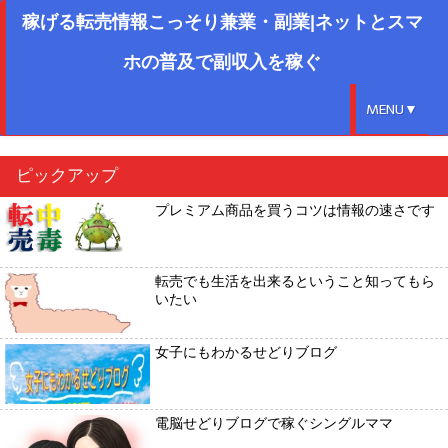
稼げる転売情報こっそり兼業・副業|ネットとスマ
ホの普及で副収入を稼ぐ
MENU▼
ピックアップ
プレミアム商品を買うコツは情報の速さです
転売でも生活を出来るということ知ってもら
いたい
女子にもわかるせどりブログ
電脳せどりブログで稼ぐシングルママ