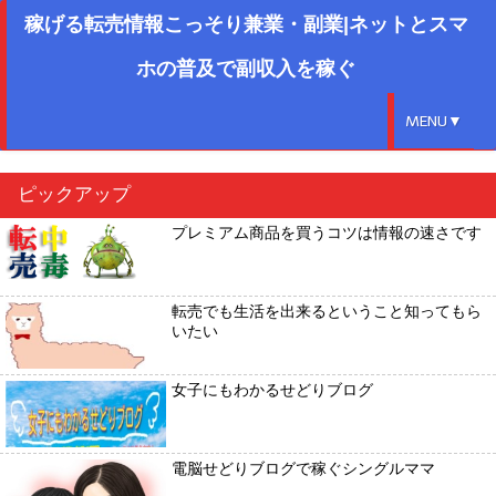
稼げる転売情報こっそり兼業・副業|ネットとスマ
ホの普及で副収入を稼ぐ
MENU▼
ピックアップ
プレミアム商品を買うコツは情報の速さです
転売でも生活を出来るということ知ってもら
いたい
女子にもわかるせどりブログ
電脳せどりブログで稼ぐシングルママ