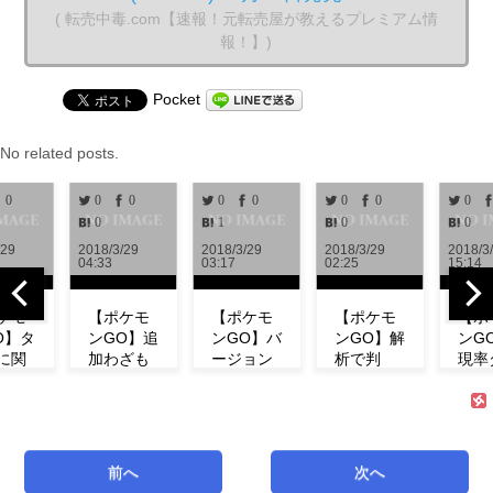
( 転売中毒.com【速報！元転売屋が教えるプレミアム情
報！】)
Pocket
No related posts.
0
0
0
0
0
0
0
0
0
1
0
0
/29
2018/3/29
2018/3/29
2018/3/29
2018/3
04:33
03:17
02:25
15:14
ケモ
【ポケモ
【ポケモ
【ポケモ
【ポ
O】タ
ンGO】追
ンGO】バ
ンGO】解
ンG
に関
加わざも
ージョン
析で判
現率
新情
判明！ミ
0.972解
明！！リ
ン！
！リ
ュウの特
析！！リ
サーチで
ベン
チの
徴やわざ
サーチや
発生する
にフ
コン
構成など
ミュウの
タスク＆
ダネ
ト等
紹介！
情報が追
報酬一覧
現し
前へ
次へ
式が
【リサー
加！！
まとめ
い！