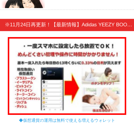
※11月24日再更新！【最新情報】Adidas YEEZY BOOST 350 V2 “Beluga 2.0” (AH2203) 11月25日発売！
◆仮想通貨の運用は無料で使える増えるウォレット