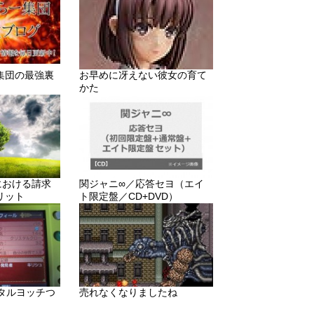
集団の最強裏
お早めに冴えない彼女の育て
かた
りにおける請求
関ジャニ∞／応答セヨ（エイ
リット
ト限定盤／CD+DVD）
メタルヨッチつ
売れなくなりましたね