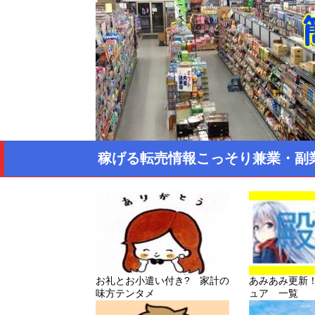
稼げる転売情報こっそり兼業・副
お礼とお小遣い付き? 家計の
あみあみ更新
味方テンタメ
ュア 一覧