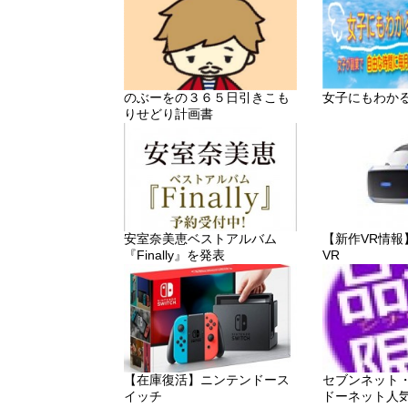
のぶーをの３６５日引きこも
女子にもわか
りせどり計画書
安室奈美恵ベストアルバム
【新作VR情報】「P
『Finally』を発表
VR
【在庫復活】ニンテンドース
セブンネット
イッチ
ドーネット人