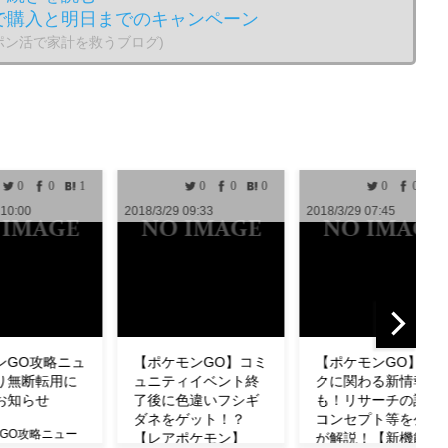
で購入と明日までのキャンペーン
のポン活で家計を救うブログ)
0
0
0
0
0
0
0
/3/29 09:33
2018/3/29 07:45
2018/3/29 04:33
ポケモンGO】コミ
【ポケモンGO】タス
【ポケモンGO
ニティイベント終
クに関わる新情報
わざも判明！ミ
後に色違いフシギ
も！リサーチの設計
の特徴やわざ構
ネをゲット！？
コンセプト等を公式
ど紹介！【リサ
レアポケモン】
が解説！【新機能】
チ】