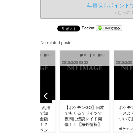
年賀状もポイント
( むぅ
Pocket
No related posts.
0
0
0
0
0
1
2018/3/28 08:32
2018/3/30 10:00
2018
【ポケモンGO】日本
ポケモンGO攻略ニュ
【
でもくる？ドイツで
ースより無断転用に
ュ
夜間に伝説レイド開
ついてお知らせ
了
催！！【海外情報】
ダ
ポケモンGO攻略ニュー
【