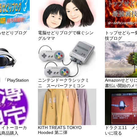
るせどりブログ
電脳せどりブログで稼ぐシン
トップせどらー
グルママ
技ブログ
layStation
ニンテンドークラシックミ
Amazonせど
ニ スーパーファミコン
書払い開始のメ
・イトーヨーカ
KITH TREATS TOKYO
ドラクエ11 
Hooded 第二弾
気商品購入
いに現る