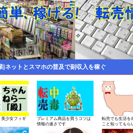
業|ネットとスマホの普及で副収入を稼ぐ
！美少女フィギ
プレミアム商品を買うコツは
転売でも生活を
情報の速さです
こと知ってもら