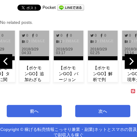
Pocket
No related posts.
0
0
0
0
0
0
0
0
0
1
0
0
2018/3/29
2018/3/29
2018/3/29
2018/3/28
04:33
03:17
02:25
15:14
【ポケモ
【ポケモ
【ポケモ
【ポケモ
ンGO】追
ンGO】バ
ンGO】解
ンGO】出
加わざも
ージョン
析で判
現率ダウ
判明！ミ
0.972解
明！！リ
ン！？イ
ュウの特
析！！リ
サーチで
ベント中
徴やわざ
サーチや
発生する
にフシギ
構成など
ミュウの
タスク＆
ダネが出
紹介！
情報が追
報酬一覧
現しな
前へ
次へ
【リサー
加！！
まとめ
い！【コ
チ】
【アップ
【海外情
ミュニテ
デート】
報】
ィデイ】
Copyright © 稼げる転売情報こっそり兼業・副業|ネットとスマホの普及
新機能「リ
で副収入を稼ぐ
サーチ」の
最新バージ
海外での解
第3回コミ