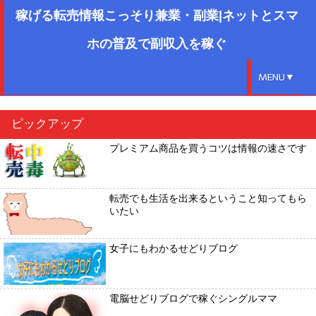
稼げる転売情報こっそり兼業・副業|ネットとスマ
ホの普及で副収入を稼ぐ
MENU▼
ピックアップ
プレミアム商品を買うコツは情報の速さです
転売でも生活を出来るということ知ってもら
いたい
女子にもわかるせどりブログ
電脳せどりブログで稼ぐシングルママ