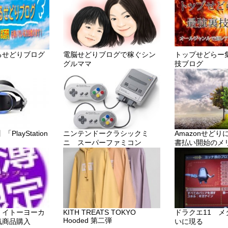
るせどりブログ
電脳せどりブログで稼ぐシン
トップせどらー
グルママ
技ブログ
layStation
ニンテンドークラシックミ
Amazonせど
ニ スーパーファミコン
書払い開始のメ
・イトーヨーカ
KITH TREATS TOKYO
ドラクエ11 
Hooded 第二弾
気商品購入
いに現る