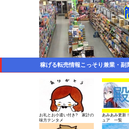
稼げる転売情報こっそり兼業・副
お礼とお小遣い付き? 家計の
あみあみ更新
味方テンタメ
ュア 一覧