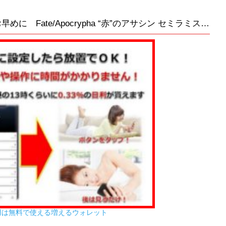
あみあみ復活 Amazonプレ値なのでお早めに Fate/Apocrypha “赤”のアサシン セミラミス 1/8 完成品フィギュア
用は無料で使える増えるウォレット