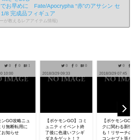
早めに Fate/Apocrypha “赤”のアサシン セ
1/8 完成品フィギュア
らーが教えるレアアイテム情報)
0
0
0
0
0
0
0
/3/29 09:33
2018/3/29 07:45
2018/3/29 04:33
ポケモンGO】コミ
【ポケモンGO】タス
【ポケモンGO
ニティイベント終
クに関わる新情報
わざも判明！ミ
後に色違いフシギ
も！リサーチの設計
の特徴やわざ構
ネをゲット！？
コンセプト等を公式
ど紹介！【リサ