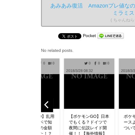
あみあみ復活 Amazonプレ値なのでお
ミラミス 
( ちゃんね
Pocket
No related posts.
0
0
0
0
0
1
2018/3/28 08:32
2018/3/30 10:00
2018
【ポケモンGO】日本
ポケモンGO攻略ニュ
【
でもくる？ドイツで
ースより無断転用に
ュ
夜間に伝説レイド開
ついてお知らせ
了
催！！【海外情報】
ダ