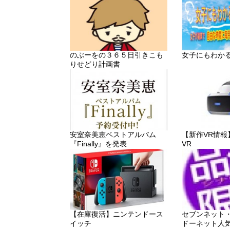
のぶーをの３６５日引きこも
女子にもわか
りせどり計画書
安室奈美恵ベストアルバム
【新作VR情報】「P
『Finally』を発表
VR
【在庫復活】ニンテンドース
セブンネット
イッチ
ドーネット人