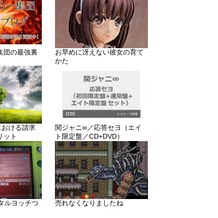
集団の最強裏
お早めに冴えない彼女の育て
かた
りにおける請求
関ジャニ∞／応答セヨ（エイ
リット
ト限定盤／CD+DVD）
メタルヨッチつ
売れなくなりましたね