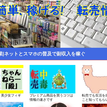
業|ネットとスマホの普及で副収入を稼ぐ
！美少女フィギ
プレミアム商品を買うコツは
転売でも生活を
情報の速さです
こと知ってもら