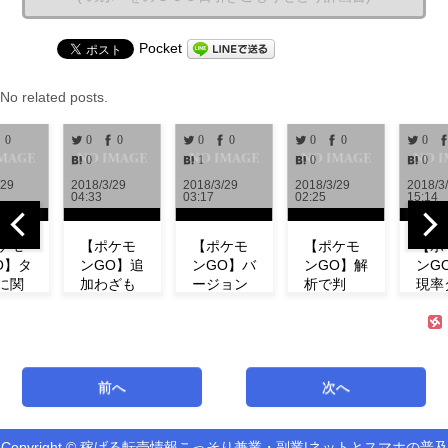
Pocket
No related posts.
0
0
0
0
0
0
0
0
0
1
0
0
/29
2018/3/29
2018/3/29
2018/3/29
2018/3
04:33
03:17
02:25
15:14
ケモ
【ポケモ
【ポケモ
【ポケモ
【ポ
O】タ
ンGO】追
ンGO】バ
ンGO】解
ンG
に関
加わざも
ージョン
析で判
現率
新情
判明！ミ
0.972解
明！！リ
ン！
！リ
ュウの特
析！！リ
サーチで
ベン
チの
徴やわざ
サーチや
発生する
にフ
コン
構成など
ミュウの
タスク＆
ダネ
ト等
紹介！
情報が追
報酬一覧
現し
前へ
次へ
式が
【リサー
加！！
まとめ
い！
！
チ】
【アップ
【海外情
ミュ
機
デート】
報】
ィデ
Copyright © 稼げる転売情報こっそり兼業・副業|ネットとスマホの普及