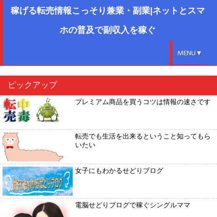
稼げる転売情報こっそり兼業・副業|ネットとスマ
ホの普及で副収入を稼ぐ
MENU▼
ピックアップ
プレミアム商品を買うコツは情報の速さです
転売でも生活を出来るということ知ってもら
いたい
女子にもわかるせどりブログ
電脳せどりブログで稼ぐシングルママ