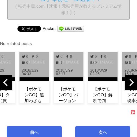
( 転売中毒.com【速報！元転売屋が教えるプレミアム情
報！】)
Pocket
No related posts.
0
0
0
0
0
0
0
0
0
1
0
0
2018/3/29
2018/3/29
2018/3/29
2018/3/28
04:33
03:17
02:25
15:14
モ
【ポケモ
【ポケモ
【ポケモ
【ポケ
】タ
ンGO】追
ンGO】バ
ンGO】解
ンGO
関
加わざも
ージョン
析で判
現率ダ
情
判明！ミ
0.972解
明！！リ
ン！？
リ
ュウの特
析！！リ
サーチで
ベント
の
徴やわざ
サーチや
発生する
にフシ
ン
構成など
ミュウの
タスク＆
ダネが
等
紹介！
情報が追
報酬一覧
現しな
前へ
次へ
が
【リサー
加！！
まとめ
い！【