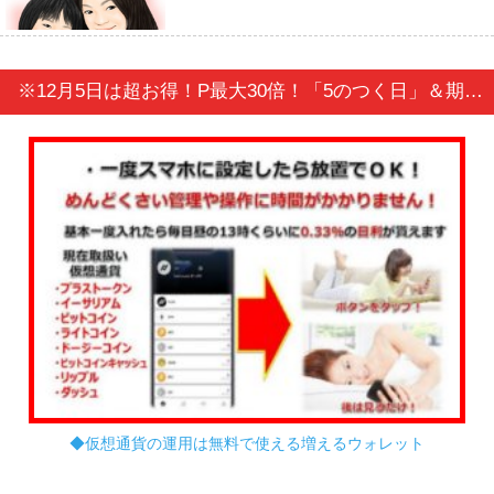
※12月5日は超お得！P最大30倍！「5のつく日」＆期間限定「年末プレミアム会員セール」事前セール開催中！
◆仮想通貨の運用は無料で使える増えるウォレット