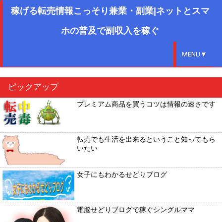
稼げる転売情報こっそり兼業・副業|ネットとスマ
ホの普及で副収入を稼ぐ
MENU▼
ピックアップ
プレミアム商品を買うコツは情報の速さです
転売でも生活を出来るということ知ってもら
いたい
女子にもわかるせどりブログ
電脳せどりブログで稼ぐシングルママ