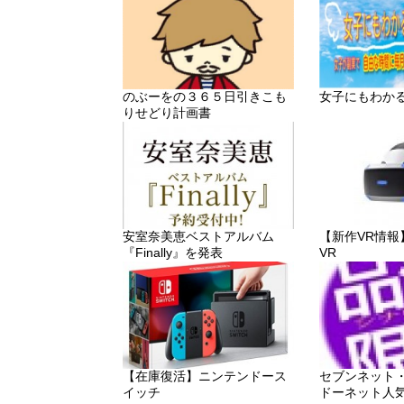
のぶーをの３６５日引きこも
女子にもわか
りせどり計画書
安室奈美恵ベストアルバム
【新作VR情報】「P
『Finally』を発表
VR
【在庫復活】ニンテンドース
セブンネット
イッチ
ドーネット人