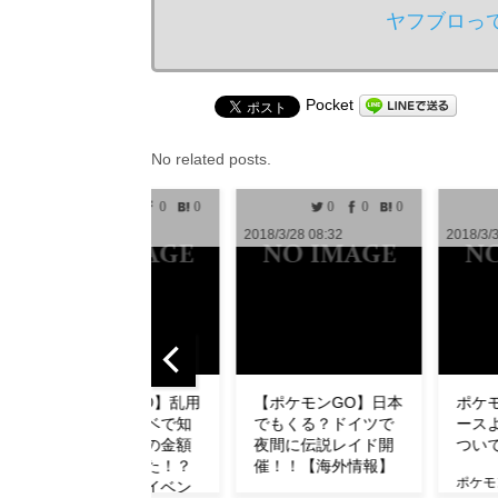
ヤフブロっ
Pocket
No related posts.
0
0
0
0
0
1
2018/3/28 08:32
2018/3/30 10:00
2018
【ポケモンGO】日本
ポケモンGO攻略ニュ
【
でもくる？ドイツで
ースより無断転用に
ュ
夜間に伝説レイド開
ついてお知らせ
了
催！！【海外情報】
ダ
ポケモンGO攻略ニュー
【