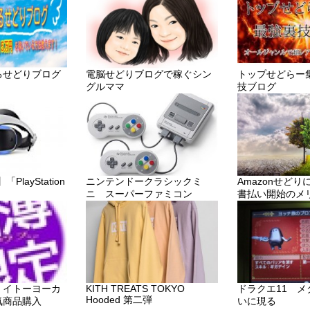
るせどりブログ
電脳せどりブログで稼ぐシン
トップせどらー
グルママ
技ブログ
layStation
ニンテンドークラシックミ
Amazonせど
ニ スーパーファミコン
書払い開始のメ
・イトーヨーカ
KITH TREATS TOKYO
ドラクエ11 
Hooded 第二弾
気商品購入
いに現る