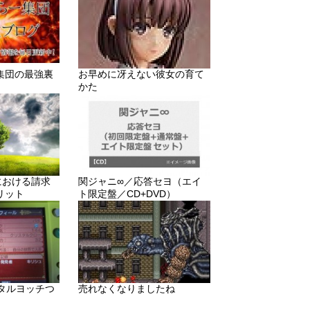
集団の最強裏
お早めに冴えない彼女の育て
かた
りにおける請求
関ジャニ∞／応答セヨ（エイ
リット
ト限定盤／CD+DVD）
メタルヨッチつ
売れなくなりましたね