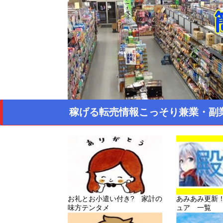
稼げる転売情報こっそり兼業・副
お礼とお小遣い付き? 家計の
あみあみ更新
味方テンタメ
ュア 一覧