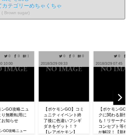
てカテゴリーめちゃくちゃ
( Brown sugar)
0
0
0
0
0
0
0
/3/29 09:33
2018/3/29 07:45
2018/3/29 04:33
ポケモンGO】コミ
【ポケモンGO】タス
【ポケモンGO
ニティイベント終
クに関わる新情報
わざも判明！ミ
後に色違いフシギ
も！リサーチの設計
の特徴やわざ構
ネをゲット！？
コンセプト等を公式
ど紹介！【リサ
レアポケモン】
が解説！【新機能】
チ】