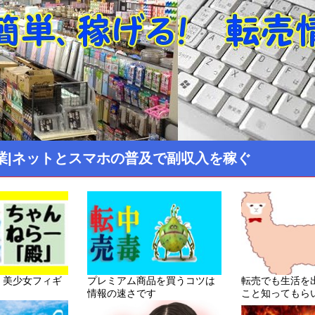
業|ネットとスマホの普及で副収入を稼ぐ
！美少女フィギ
プレミアム商品を買うコツは
転売でも生活を
情報の速さです
こと知ってもら