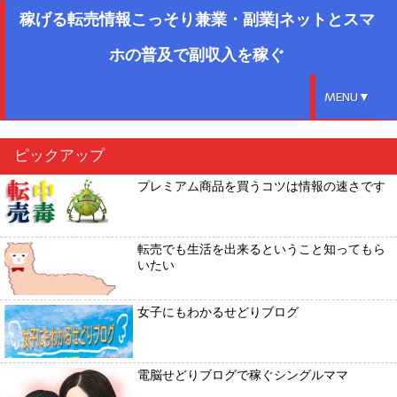
稼げる転売情報こっそり兼業・副業|ネットとスマ
ホの普及で副収入を稼ぐ
MENU▼
ピックアップ
プレミアム商品を買うコツは情報の速さです
転売でも生活を出来るということ知ってもら
いたい
女子にもわかるせどりブログ
電脳せどりブログで稼ぐシングルママ