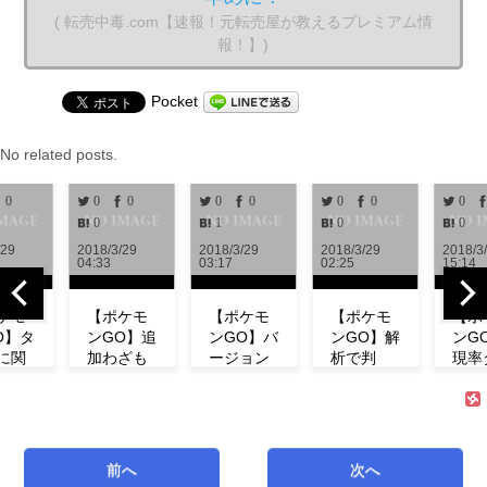
( 転売中毒.com【速報！元転売屋が教えるプレミアム情
報！】)
Pocket
No related posts.
0
0
0
0
0
0
0
0
0
1
0
0
2018/3/29
2018/3/29
2018/3/29
2018/3/28
04:33
03:17
02:25
15:14
【ポケモ
【ポケモ
【ポケモ
【ポケモ
ンGO】追
ンGO】バ
ンGO】解
ンGO】出
加わざも
ージョン
析で判
現率ダウ
判明！ミ
0.972解
明！！リ
ン！？イ
ュウの特
析！！リ
サーチで
ベント中
徴やわざ
サーチや
発生する
にフシギ
構成など
ミュウの
タスク＆
ダネが出
紹介！
情報が追
報酬一覧
現しな
前へ
次へ
【リサー
加！！
まとめ
い！【コ