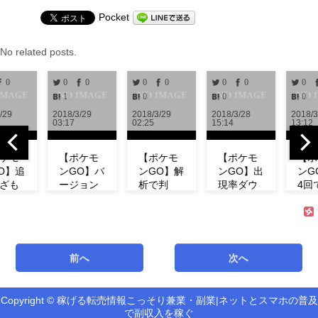
Pocket
No related posts.
0
0
0
0
0
0
0
0
1
0
0
0
/29
2018/3/29
2018/3/29
2018/3/28
2018/3
03:17
02:25
15:14
13:12
ケモ
【ポケモ
【ポケモ
【ポケモ
【ポ
O】追
ンGO】バ
ンGO】解
ンGO】出
ンG
ざも
ージョン
析で判
現率ダウ
4回
！ミ
0.972解
明！！リ
ン！？イ
「メ
の特
析！！リ
サーチで
ベント中
プ」
わざ
サーチや
発生する
にフシギ
愛ら
など
ミュウの
タスク＆
ダネが出
春カ
！
情報が追
報酬一覧
現しな
で登
前へ
次へ
サー
加！！
まとめ
い！【コ
場！
【アップ
【海外情
ミュニテ
【コ
デート】
報】
ィデイ】
ニテ
Copyright © 稼げる転売情報こっそり兼業・副業|ネットとスマホの普及
能「リ
イ】
で副収入を稼ぐ
チ」の
最新バージ
海外での解
第3回コミ