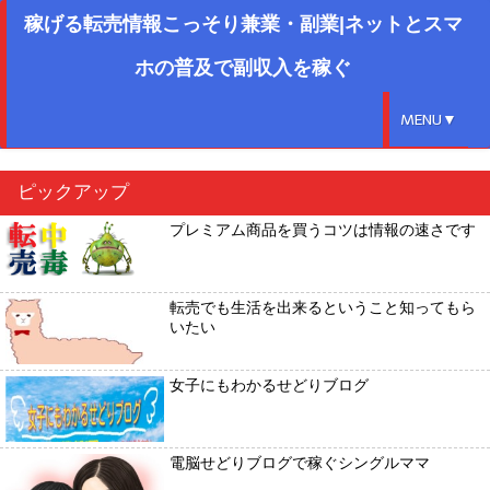
稼げる転売情報こっそり兼業・副業|ネットとスマ
ホの普及で副収入を稼ぐ
MENU▼
ピックアップ
プレミアム商品を買うコツは情報の速さです
転売でも生活を出来るということ知ってもら
いたい
女子にもわかるせどりブログ
電脳せどりブログで稼ぐシングルママ