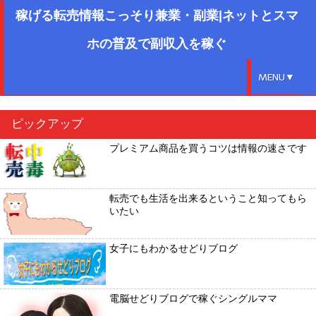
稼げる転売情報こっそり兼業・副業|ネットとスマ
ホの普及で副収入を稼ぐ
MENU▼
ピックアップ
プレミアム商品を買うコツは情報の速さです
転売でも生活を出来るということ知ってもら
いたい
女子にもわかるせどりブログ
電脳せどりブログで稼ぐシングルママ