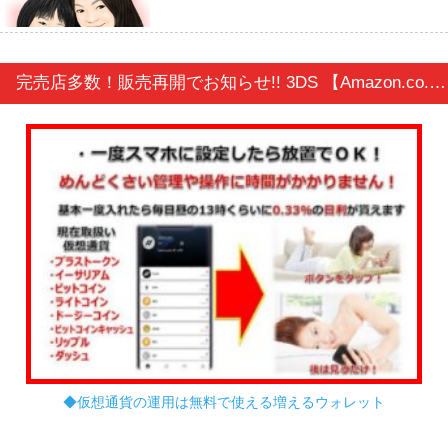
完売店多数！販売再開でお知らせ!! 3DS 【Amazon.co.jp限定】真・女神転生 DEEP STRANGE JOURNEY 真・女神転生 25周年記念スペシャルボックス
◆仮想通貨の運用は無料で使える増えるウォレット