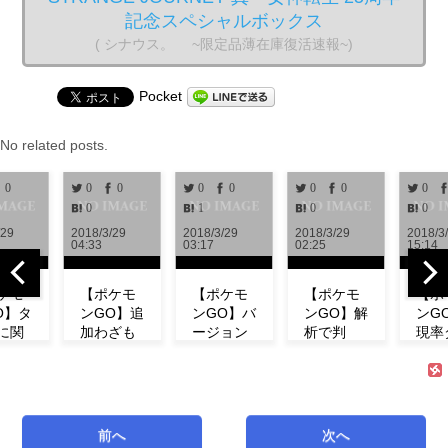
記念スペシャルボックス
( シナウス。 ~限定品薄在庫復活速報~)
Pocket
No related posts.
0
0
0
0
0
0
0
0
0
1
0
0
/29
2018/3/29
2018/3/29
2018/3/29
2018/3
04:33
03:17
02:25
15:14
ケモ
【ポケモ
【ポケモ
【ポケモ
【ポ
O】タ
ンGO】追
ンGO】バ
ンGO】解
ンG
に関
加わざも
ージョン
析で判
現率
新情
判明！ミ
0.972解
明！！リ
ン！
！リ
ュウの特
析！！リ
サーチで
ベン
チの
徴やわざ
サーチや
発生する
にフ
コン
構成など
ミュウの
タスク＆
ダネ
ト等
紹介！
情報が追
報酬一覧
現し
前へ
次へ
式が
【リサー
加！！
まとめ
い！