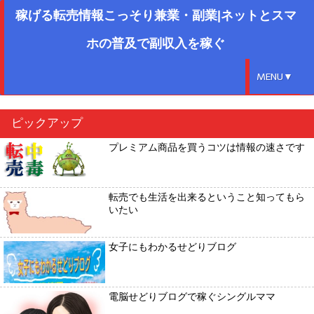
稼げる転売情報こっそり兼業・副業|ネットとスマ
ホの普及で副収入を稼ぐ
MENU▼
ピックアップ
プレミアム商品を買うコツは情報の速さです
転売でも生活を出来るということ知ってもら
いたい
女子にもわかるせどりブログ
電脳せどりブログで稼ぐシングルママ