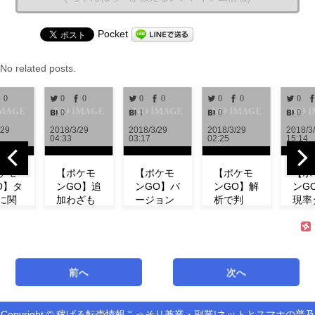
Pocket
No related posts.
0
0
0
0
0
0
0
0
0
1
0
0
2018/3/29
2018/3/29
2018/3/29
2018/3/28
04:33
03:17
02:25
15:14
【ポケモ
【ポケモ
【ポケモ
【ポケモ
ンGO】追
ンGO】バ
ンGO】解
ンGO】出
加わざも
ージョン
析で判
現率ダウ
判明！ミ
0.972解
明！！リ
ン！？イ
ュウの特
析！！リ
サーチで
ベント中
徴やわざ
サーチや
発生する
にフシギ
構成など
ミュウの
タスク＆
ダネが出
紹介！
情報が追
報酬一覧
現しな
前へ
次へ
【リサー
加！！
まとめ
い！【コ
チ】
【アップ
【海外情
ミュニテ
デート】
報】
ィデイ】
Copyright © 稼げる転売情報こっそり兼業・副業|ネットとスマホの普及