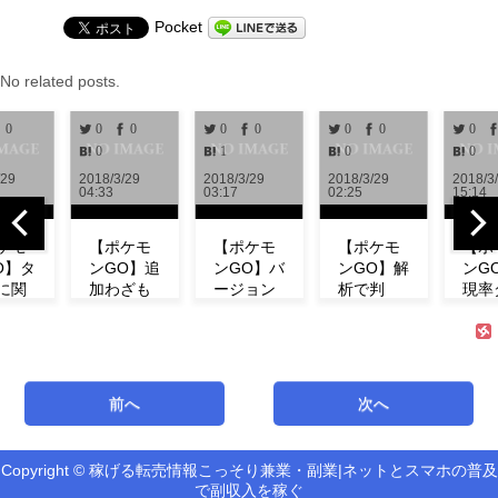
Pocket
No related posts.
0
0
0
0
0
0
0
0
0
1
0
0
/29
2018/3/29
2018/3/29
2018/3/29
2018/3
04:33
03:17
02:25
15:14
ケモ
【ポケモ
【ポケモ
【ポケモ
【ポ
O】タ
ンGO】追
ンGO】バ
ンGO】解
ンG
に関
加わざも
ージョン
析で判
現率
新情
判明！ミ
0.972解
明！！リ
ン！
！リ
ュウの特
析！！リ
サーチで
ベン
チの
徴やわざ
サーチや
発生する
にフ
コン
構成など
ミュウの
タスク＆
ダネ
ト等
紹介！
情報が追
報酬一覧
現し
前へ
次へ
式が
【リサー
加！！
まとめ
い！
！
チ】
【アップ
【海外情
ミュ
機
デート】
報】
ィデ
Copyright © 稼げる転売情報こっそり兼業・副業|ネットとスマホの普及
新機能「リ
で副収入を稼ぐ
サーチ」の
最新バージ
海外での解
第3