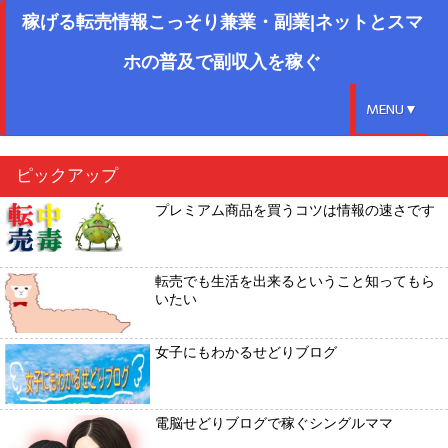
稼げる転売情報こっそり兼業・副業|ネットとスマ
ホの普及で副収入を稼ぐ
MENU▼
ピックアップ
プレミアム商品を買うコツは情報の速さです
転売でも生活を出来るということ知ってもら
いたい
女子にもわかるせどりブログ
電脳せどりブログで稼ぐシングルママ