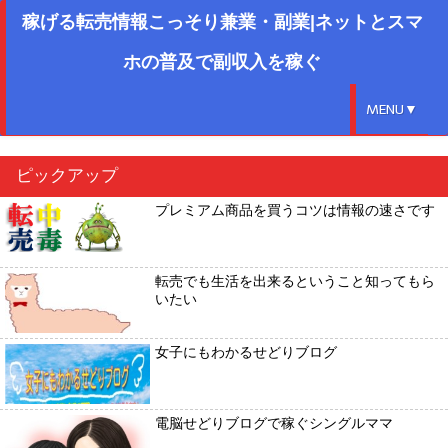
稼げる転売情報こっそり兼業・副業|ネットとスマ
ホの普及で副収入を稼ぐ
MENU▼
ピックアップ
プレミアム商品を買うコツは情報の速さです
転売でも生活を出来るということ知ってもら
いたい
女子にもわかるせどりブログ
電脳せどりブログで稼ぐシングルママ