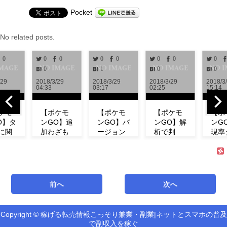
Pocket
No related posts.
0
0
0
0
0
0
0
0
0
1
0
0
/29
2018/3/29
2018/3/29
2018/3/29
2018/3
04:33
03:17
02:25
15:14
ケモ
【ポケモ
【ポケモ
【ポケモ
【ポ
O】タ
ンGO】追
ンGO】バ
ンGO】解
ンG
に関
加わざも
ージョン
析で判
現率
新情
判明！ミ
0.972解
明！！リ
ン！
！リ
ュウの特
析！！リ
サーチで
ベン
チの
徴やわざ
サーチや
発生する
にフ
コン
構成など
ミュウの
タスク＆
ダネ
ト等
紹介！
情報が追
報酬一覧
現し
前へ
次へ
式が
【リサー
加！！
まとめ
い！
！
チ】
【アップ
【海外情
ミュ
機
デート】
報】
ィデ
Copyright © 稼げる転売情報こっそり兼業・副業|ネットとスマホの普及
新機能「リ
で副収入を稼ぐ
サーチ」の
最新バージ
海外での解
第3